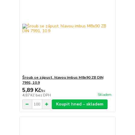
Šroub se zápust. hlavou imbus M8x90 ZB DIN
7991, 10.9
5,89 Kč
/
ks
Skladem
4,87 Kč
bez DPH
Koupit hned – skladem