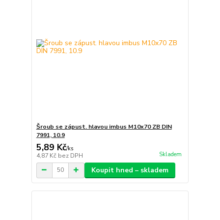
Šroub se zápust. hlavou imbus M10x70 ZB DIN
7991, 10.9
5,89 Kč
/
ks
Skladem
4,87 Kč
bez DPH
Koupit hned – skladem