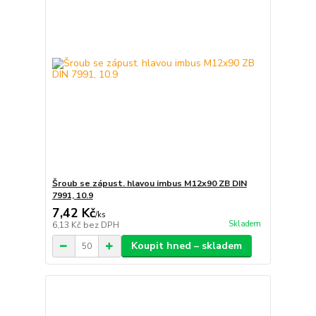
Šroub se zápust. hlavou imbus M12x90 ZB DIN
7991, 10.9
7,42 Kč
/
ks
Skladem
6,13 Kč
bez DPH
Koupit hned – skladem