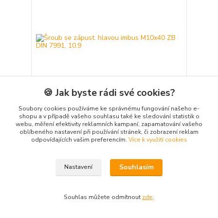
🍪 Jak byste rádi své cookies?
Soubory cookies používáme ke správnému fungování našeho e-
shopu a v případě vašeho souhlasu také ke sledování statistik o
Šroub se zápust. hlavou imbus M10x40 ZB DIN
webu, měření efektivity reklamních kampaní, zapamatování vašeho
7991, 10.9
oblíbeného nastavení při používání stránek, či zobrazení reklam
2,94 Kč
odpovídajících vašim preferencím.
Více k využití cookies
/
ks
Skladem
2,43 Kč
bez DPH
Koupit hned – skladem
Souhlasím
Nastavení
Souhlas můžete odmítnout
zde
.