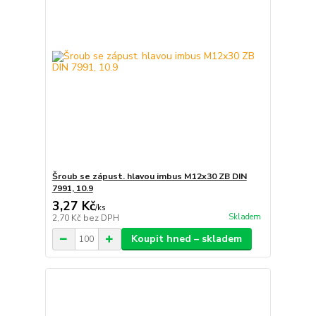
Šroub se zápust. hlavou imbus M12x30 ZB DIN
7991, 10.9
3,27 Kč
/
ks
Skladem
2,70 Kč
bez DPH
Koupit hned – skladem