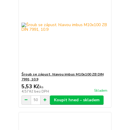
Šroub se zápust. hlavou imbus M10x100 ZB DIN
7991, 10.9
5,53 Kč
/
ks
Skladem
4,57 Kč
bez DPH
Koupit hned – skladem