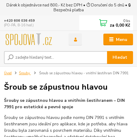
Dárek k objednávce nad 800,- Kč bez DPH • ⏱ Doručení do 5 dnů • 🔒
Bezpečná platba
0
ks
+420 606 036 459
za
0,00 Kč
(PO-PÁ, 8-16 hod.)
Menu
Hledat
Úvod
Šrouby
Šroub se zápustnou hlavou - vnitřní šestihran DIN 7991
Šroub se zápustnou hlavou
Šrouby se zápustnou hlavou a vnitřním šestihranem – DIN
7991 pro estetické a pevné spoje
Šrouby se zápustnou hlavou podle normy DIN 7991 s vnitřním
šestihranem jsou ideální pro aplikace, kde je potřeba, aby hlava
šroubu byla zarovnaná s povrchem materiálu. Díky vnitřnímu
šestihranu umožňují bezpečné a efektivní dotahování bez