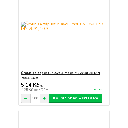
Šroub se zápust. hlavou imbus M12x40 ZB DIN
7991, 10.9
5,14 Kč
/
ks
Skladem
4,25 Kč
bez DPH
Koupit hned – skladem