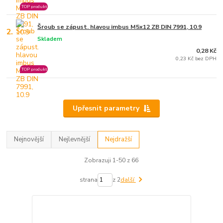
TOP produkt
Šroub se zápust. hlavou imbus M5x12 ZB DIN 7991, 10.9
2.
Skladem
0,28 Kč
0,23 Kč bez DPH
TOP produkt
Upřesnit parametry
Nejnovější
Nejlevnější
Nejdražší
Zobrazuji 1-50 z 66
strana
z 2
další