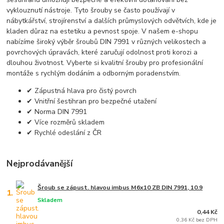
vyklouznutí nástroje. Tyto šrouby se často používají v
nábytkářství, strojírenství a dalších průmyslových odvětvích, kde je
kladen důraz na estetiku a pevnost spoje. V našem e-shopu
nabízíme široký výběr šroubů DIN 7991 v různých velikostech a
povrchových úpravách, které zaručují odolnost proti korozi a
dlouhou životnost. Vyberte si kvalitní šrouby pro profesionální
montáže s rychlým dodáním a odborným poradenstvím.
✔ Zápustná hlava pro čistý povrch
✔ Vnitřní šestihran pro bezpečné utažení
✔ Norma DIN 7991
✔ Více rozměrů skladem
✔ Rychlé odeslání z ČR
Nejprodávanější
Šroub se zápust. hlavou imbus M6x10 ZB DIN 7991, 10.9
1.
Skladem
0,44 Kč
0,36 Kč bez DPH