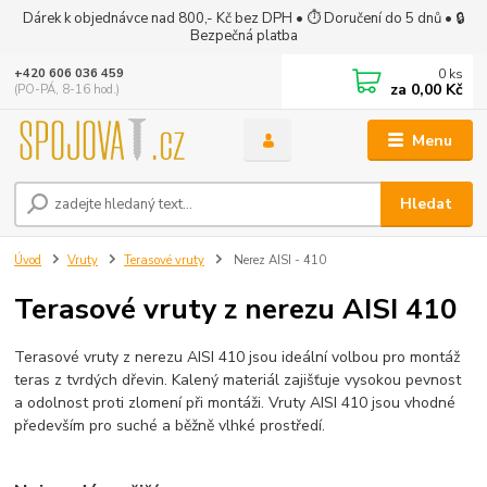
Dárek k objednávce nad 800,- Kč bez DPH • ⏱ Doručení do 5 dnů • 🔒
Bezpečná platba
0
ks
+420 606 036 459
za
0,00 Kč
(PO-PÁ, 8-16 hod.)
Menu
Hledat
Úvod
Vruty
Terasové vruty
Nerez AISI - 410
Terasové vruty z nerezu AISI 410
Terasové vruty z nerezu AISI 410 jsou ideální volbou pro montáž
teras z tvrdých dřevin. Kalený materiál zajišťuje vysokou pevnost
a odolnost proti zlomení při montáži. Vruty AISI 410 jsou vhodné
především pro suché a běžně vlhké prostředí.