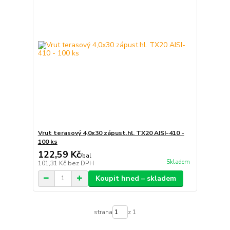
Vrut terasový 4,0x30 zápust.hl. TX20 AISI-410 -
100 ks
122,59 Kč
/
bal
Skladem
101,31 Kč
bez DPH
Koupit hned – skladem
strana
z 1