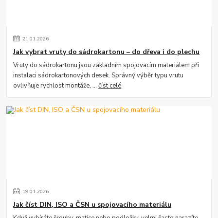
21
.
01
.
2026
Jak vybrat vruty do sádrokartonu – do dřeva i do plechu
Vruty do sádrokartonu jsou základním spojovacím materiálem při
instalaci sádrokartonových desek. Správný výběr typu vrutu
ovlivňuje rychlost montáže, ...
číst celé
19
.
01
.
2026
Jak číst DIN, ISO a ČSN u spojovacího materiálu
Když vybíráte šrouby, matice nebo podložky, velmi často narazíte