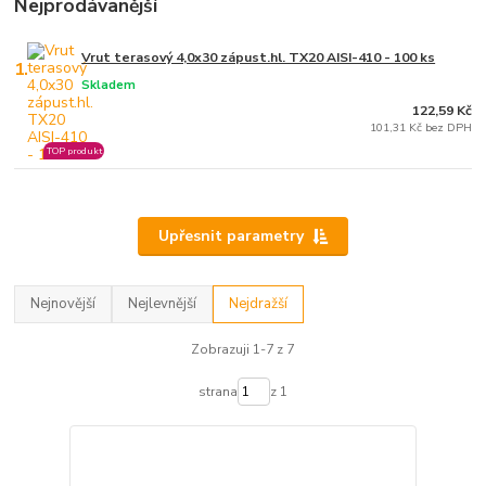
Nejprodávanější
Vrut terasový 4,0x30 zápust.hl. TX20 AISI-410 - 100 ks
1.
Skladem
122,59 Kč
101,31 Kč bez DPH
TOP produkt
Upřesnit parametry
Nejnovější
Nejlevnější
Nejdražší
Zobrazuji 1-7 z 7
strana
z 1