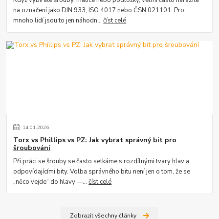
na označení jako DIN 933, ISO 4017 nebo ČSN 021101. Pro
mnoho lidí jsou to jen náhodn...
číst celé
14
.
01
.
2026
Torx vs Phillips vs PZ: Jak vybrat správný bit pro
šroubování
Při práci se šrouby se často setkáme s rozdílnými tvary hlav a
odpovídajícími bity. Volba správného bitu není jen o tom, že se
„něco vejde“ do hlavy —...
číst celé
Zobrazit všechny články