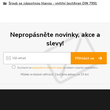
Šroub se zápustnou hlavou - vnitřní šestihran DIN 7991
Nepropásněte novinky, akce a
slevy!
Přihlásit se
Souhlasím se
zpracováním osobních údajů
za účelem rozesílky newsletteru.
Můžete se kdykoli odhlásit. Zasíláme jednou za 14 dní.