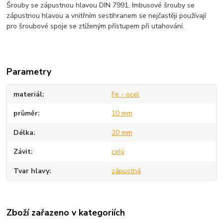
Šrouby se zápustnou hlavou DIN 7991, Imbusové šrouby se
zápustnou hlavou a vnitřním sestihranem se nejčastěji používají
pro šroubové spoje se ztíženým přístupem při utahování.
Parametry
materiál
Fe - ocel
průměr
10 mm
Délka
20 mm
Závit
celý
Tvar hlavy
zápustná
Zboží zařazeno v kategoriích