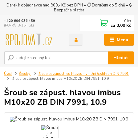
Dárek k objednávce nad 800,- Kč bez DPH • ⏱ Doručení do 5 dnů • 🔒
Bezpečná platba
0
ks
+420 606 036 459
za
0,00 Kč
(PO-PÁ, 8-16 hod.)
Menu
Hledat
Úvod
Šrouby
Šroub se zápustnou hlavou - vnitřní šestihran DIN 7991
Šroub se zápust. hlavou imbus M10x20 ZB DIN 7991, 10.9
Šroub se zápust. hlavou imbus
M10x20 ZB DIN 7991, 10.9