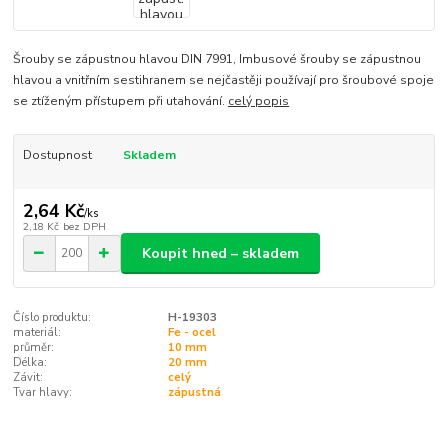
Šrouby se zápustnou hlavou DIN 7991, Imbusové šrouby se zápustnou
hlavou a vnitřním sestihranem se nejčastěji používají pro šroubové spoje
se ztíženým přístupem při utahování.
celý popis
Dostupnost
Skladem
2,64 Kč
/
ks
2,18 Kč
bez DPH
Koupit hned – skladem
Číslo produktu:
H-19303
materiál:
Fe - ocel
průměr:
10 mm
Délka:
20 mm
Závit:
celý
Tvar hlavy:
zápustná