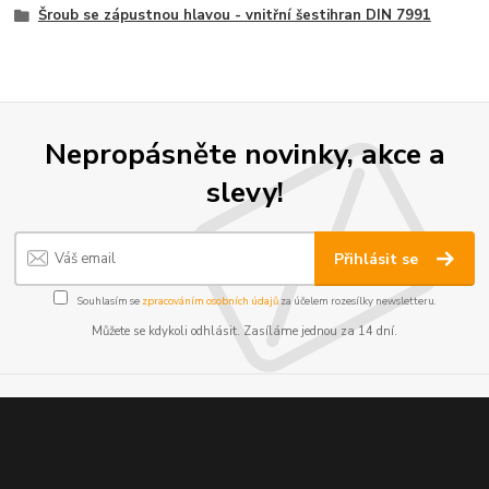
Šroub se zápustnou hlavou - vnitřní šestihran DIN 7991
Nepropásněte novinky, akce a
slevy!
Přihlásit se
Souhlasím se
zpracováním osobních údajů
za účelem rozesílky newsletteru.
Můžete se kdykoli odhlásit. Zasíláme jednou za 14 dní.