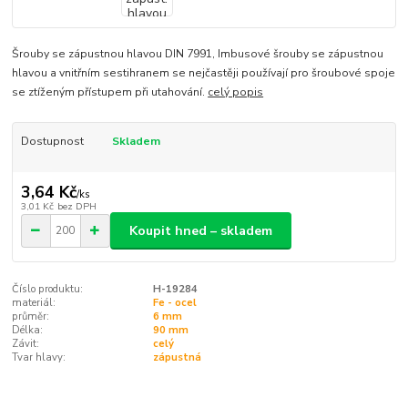
Šrouby se zápustnou hlavou DIN 7991, Imbusové šrouby se zápustnou
hlavou a vnitřním sestihranem se nejčastěji používají pro šroubové spoje
se ztíženým přístupem při utahování.
celý popis
Dostupnost
Skladem
3,64 Kč
/
ks
3,01 Kč
bez DPH
Koupit hned – skladem
Číslo produktu:
H-19284
materiál:
Fe - ocel
průměr:
6 mm
Délka:
90 mm
Závit:
celý
Tvar hlavy:
zápustná