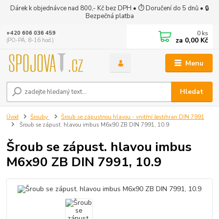
Dárek k objednávce nad 800,- Kč bez DPH • ⏱ Doručení do 5 dnů • 🔒
Bezpečná platba
0
ks
+420 606 036 459
za
0,00 Kč
(PO-PÁ, 8-16 hod.)
Menu
Hledat
Úvod
Šrouby
Šroub se zápustnou hlavou - vnitřní šestihran DIN 7991
Šroub se zápust. hlavou imbus M6x90 ZB DIN 7991, 10.9
Šroub se zápust. hlavou imbus
M6x90 ZB DIN 7991, 10.9