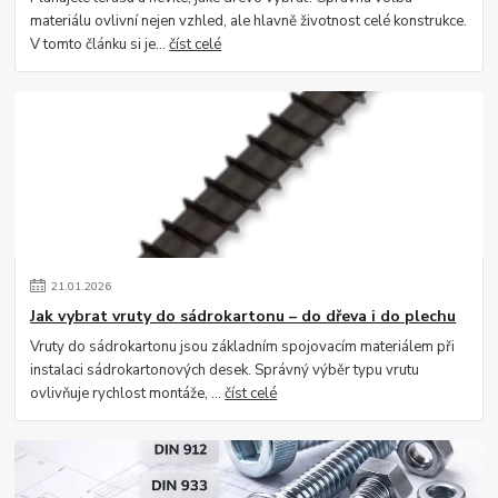
materiálu ovlivní nejen vzhled, ale hlavně životnost celé konstrukce.
V tomto článku si je...
číst celé
21
.
01
.
2026
Jak vybrat vruty do sádrokartonu – do dřeva i do plechu
Vruty do sádrokartonu jsou základním spojovacím materiálem při
instalaci sádrokartonových desek. Správný výběr typu vrutu
ovlivňuje rychlost montáže, ...
číst celé