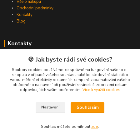
Vše o nákupu
Obchodní podmínky
Kontakty
Blog
Kontakty
Zákaznická podpora Spojovat.cz
🍪 Jak byste rádi své cookies?
+420 606 036 459
(PO-PÁ, 8-16 hod.)
Soubory cookies používáme ke správnému fungování našeho e-
shopu a v případě vašeho souhlasu také ke sledování statistik o
webu, měření efektivity reklamních kampaní, zapamatování vašeho
info@spojovat.cz
oblíbeného nastavení při používání stránek, či zobrazení reklam
odpovídajících vašim preferencím.
Více k využití cookies
Souhlasím
Nastavení
Všechna práva vyhrazena Spojovat.cz
Souhlas můžete odmítnout
zde
.
Vytvořeno na
Eshop-rychle.cz