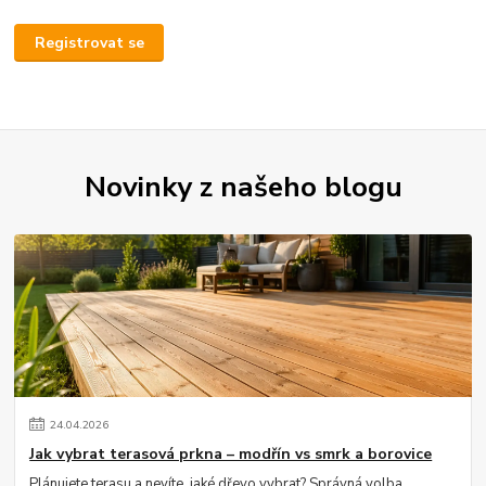
Registrovat se
Novinky z našeho blogu
24
.
04
.
2026
Jak vybrat terasová prkna – modřín vs smrk a borovice
Plánujete terasu a nevíte, jaké dřevo vybrat? Správná volba