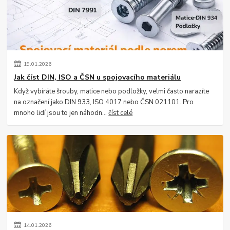
19
.
01
.
2026
Jak číst DIN, ISO a ČSN u spojovacího materiálu
Když vybíráte šrouby, matice nebo podložky, velmi často narazíte
na označení jako DIN 933, ISO 4017 nebo ČSN 021101. Pro
mnoho lidí jsou to jen náhodn...
číst celé
14
.
01
.
2026