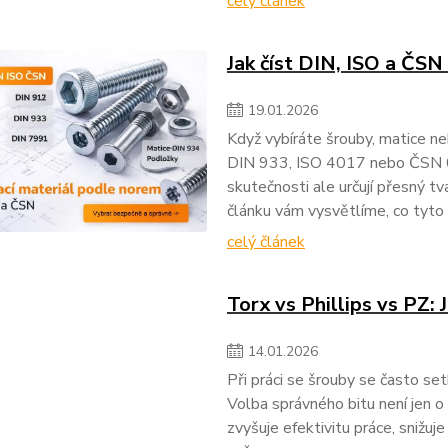
celý článek
Jak číst DIN, ISO a ČSN
19
.
01
.
2026
Když vybíráte šrouby, matice ne
DIN 933, ISO 4017 nebo ČSN 02
skutečnosti ale určují přesný tv
článku vám vysvětlíme, co tyto
celý článek
Torx vs Phillips vs PZ:
14
.
01
.
2026
Při práci se šrouby se často set
Volba správného bitu není jen o
zvyšuje efektivitu práce, snižuje