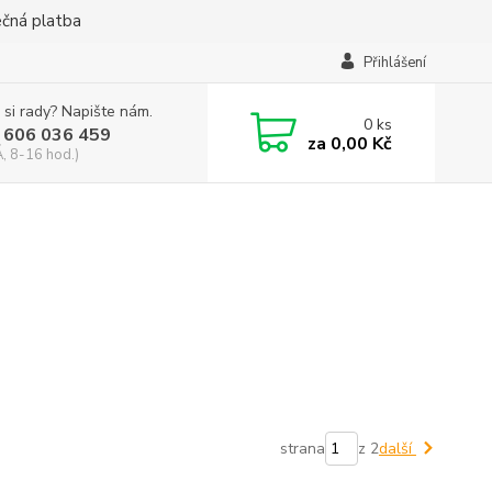
ečná platba
Přihlášení
 si rady? Napište nám.
0
ks
 606 036 459
za
0,00 Kč
, 8-16 hod.)
strana
z 2
další