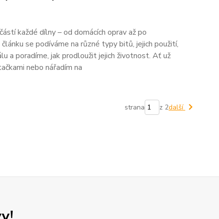
částí každé dílny – od domácích oprav až po
lánku se podíváme na různé typy bitů, jejich použití,
u a poradíme, jak prodloužit jejich životnost. Ať už
rtačkami nebo nářadím na
strana
z 2
další
y!