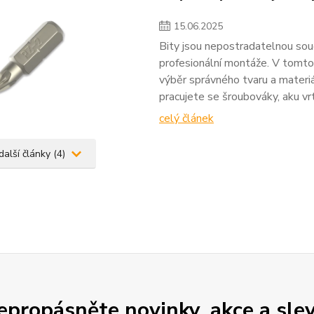
15
.
06
.
2025
Bity jsou nepostradatelnou sou
profesionální montáže. V tomto č
výběr správného tvaru a materiál
pracujete se šroubováky, aku v
celý článek
další články (4)
epropásněte novinky, akce a slev