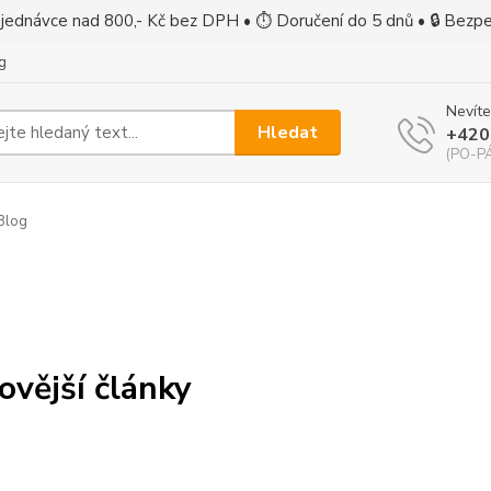
jednávce nad 800,- Kč bez DPH • ⏱ Doručení do 5 dnů • 🔒 Bezp
g
Nevíte
Hledat
+420
(PO-PÁ
Blog
ovější články