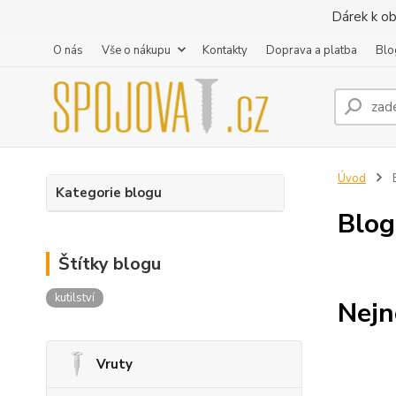
Dárek k ob
O nás
Vše o nákupu
Kontakty
Doprava a platba
Blo
Úvod
Kategorie blogu
Blog
Štítky blogu
kutilství
Nejn
Vruty