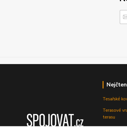
Nejčten
Tesařské ko
Terasové vru
terasu