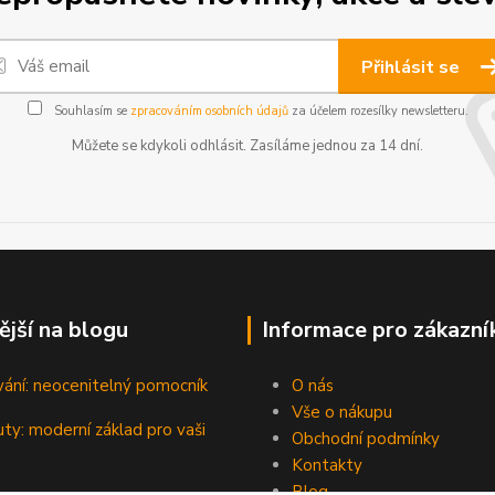
Přihlásit se
Souhlasím se
zpracováním osobních údajů
za účelem rozesílky newsletteru.
Můžete se kdykoli odhlásit. Zasíláme jednou za 14 dní.
ější na blogu
Informace pro zákazní
vání: neocenitelný pomocník
O nás
Vše o nákupu
ty: moderní základ pro vaši
Obchodní podmínky
Kontakty
Blog