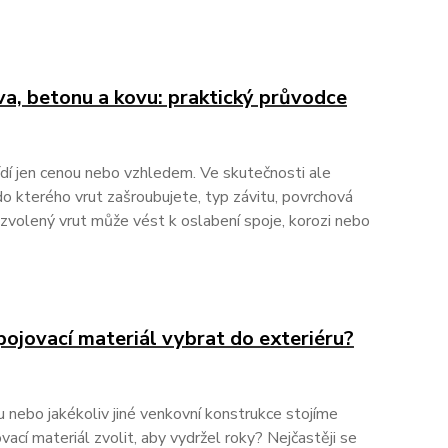
va, betonu a kovu: praktický průvodce
řídí jen cenou nebo vzhledem. Ve skutečnosti ale
o kterého vrut zašroubujete, typ závitu, povrchová
zvolený vrut může vést k oslabení spoje, korozi nebo
spojovací materiál vybrat do exteriéru?
u nebo jakékoliv jiné venkovní konstrukce stojíme
ací materiál zvolit, aby vydržel roky? Nejčastěji se