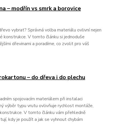
na – modřín vs smrk a borovice
 dřevo vybrat? Správná volba materiálu ovlivní nejen
lé konstrukce. V tomto článku si jednoduše
ějšími dřevinami a poradíme, co zvolit pro váš
rokartonu – do dřeva i do plechu
adním spojovacím materiálem při instalaci
ý výběr typu vrutu ovlivňuje rychlost montáže,
 konstrukce. V tomto článku vám přehledně
tují, kdy je použít a jak se vyhnout chybám