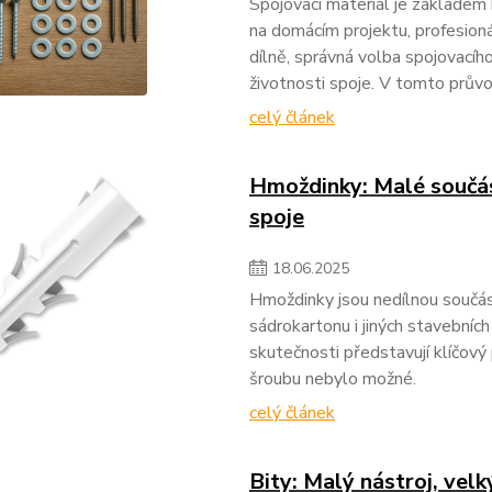
Spojovací materiál je základem
na domácím projektu, profesioná
dílně, správná volba spojovacíh
životnosti spoje. V tomto průvo
celý článek
Hmoždinky: Malé součá
spoje
18
.
06
.
2025
Hmoždinky jsou nedílnou součás
sádrokartonu i jiných stavebníc
skutečnosti představují klíčový
šroubu nebylo možné.
celý článek
Bity: Malý nástroj, vel