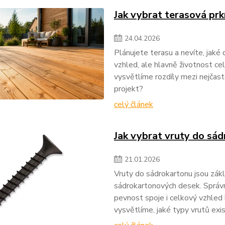
Jak vybrat terasová prk
24
.
04
.
2026
Plánujete terasu a nevíte, jaké
vzhled, ale hlavně životnost ce
vysvětlíme rozdíly mezi nejčast
projekt?
celý článek
Jak vybrat vruty do sád
21
.
01
.
2026
Vruty do sádrokartonu jsou zákl
sádrokartonových desek. Správn
pevnost spoje i celkový vzhled
vysvětlíme, jaké typy vrutů exis