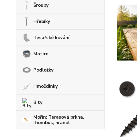
Šrouby
Hřebíky
Tesařské kování
Matice
Podložky
Hmoždinky
Bity
Mořín: Terasová prkna,
rhombus, hranol