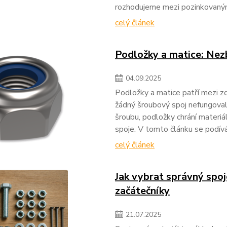
rozhodujeme mezi pozinkovanými
celý článek
Podložky a matice: Nezb
04
.
09
.
2025
Podložky a matice patří mezi z
žádný šroubový spoj nefungoval 
šroubu, podložky chrání materiá
spoje. V tomto článku se podí
celý článek
Jak vybrat správný spoj
začátečníky
21
.
07
.
2025