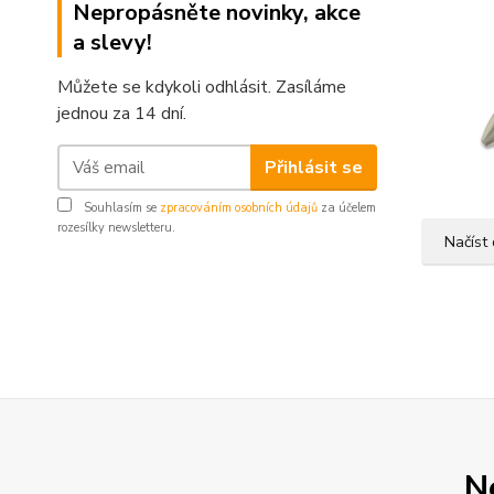
Nepropásněte novinky, akce
a slevy!
Můžete se kdykoli odhlásit. Zasíláme
jednou za 14 dní.
Přihlásit se
Souhlasím se
zpracováním osobních údajů
za účelem
rozesílky newsletteru.
Načíst 
N