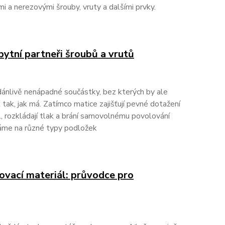
 a nerezovými šrouby, vruty a dalšími prvky.
ytní partneři šroubů a vrutů
dánlivě nenápadné součástky, bez kterých by ale
tak, jak má. Zatímco matice zajišťují pevné dotažení
l, rozkládají tlak a brání samovolnému povolování
váme na různé typy podložek
ovací materiál: průvodce pro