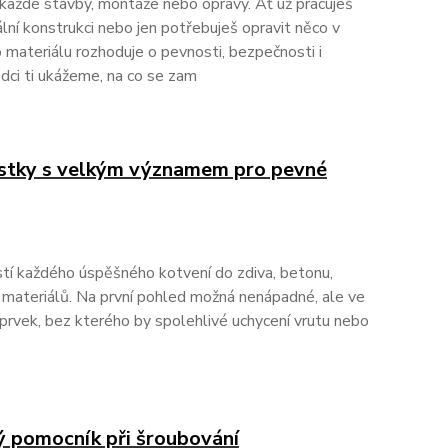
 každé stavby, montáže nebo opravy. Ať už pracuješ
lní konstrukci nebo jen potřebuješ opravit něco v
o materiálu rozhoduje o pevnosti, bezpečnosti i
dci ti ukážeme, na co se zam
stky s velkým významem pro pevné
tí každého úspěšného kotvení do zdiva, betonu,
h materiálů. Na první pohled možná nenápadné, ale ve
 prvek, bez kterého by spolehlivé uchycení vrutu nebo
ký pomocník při šroubování