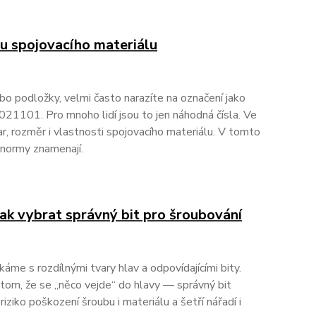
 u spojovacího materiálu
bo podložky, velmi často narazíte na označení jako
1101. Pro mnoho lidí jsou to jen náhodná čísla. Ve
ar, rozměr i vlastnosti spojovacího materiálu. V tomto
 normy znamenají.
 Jak vybrat správný bit pro šroubování
káme s rozdílnými tvary hlav a odpovídajícími bity.
 tom, že se „něco vejde“ do hlavy — správný bit
 riziko poškození šroubu i materiálu a šetří nářadí i