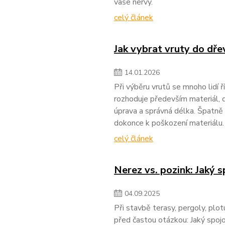
vaše nervy.
celý článek
Jak vybrat vruty do dře
14
.
01
.
2026
Při výběru vrutů se mnoho lidí 
rozhoduje především materiál, d
úprava a správná délka. Špatně 
dokonce k poškození materiálu.
celý článek
Nerez vs. pozink: Jaký 
04
.
09
.
2025
Při stavbě terasy, pergoly, plot
před častou otázkou: Jaký spojov