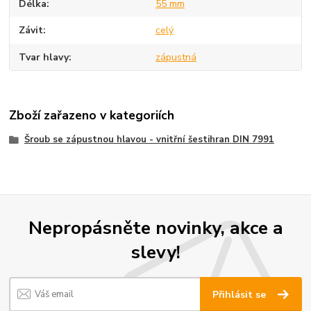
Délka
55 mm
Závit
celý
Tvar hlavy
zápustná
Zboží zařazeno v kategoriích
Šroub se zápustnou hlavou - vnitřní šestihran DIN 7991
Nepropásněte novinky, akce a
slevy!
Přihlásit se