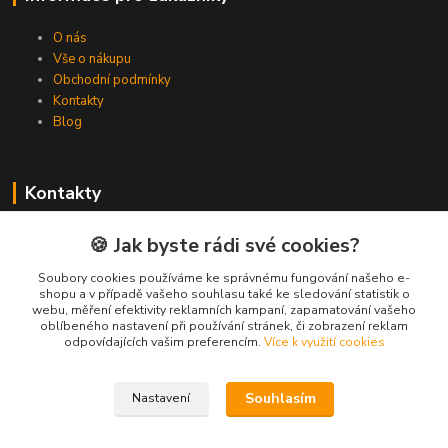
O nás
Vše o nákupu
Obchodní podmínky
Kontakty
Blog
Kontakty
Zákaznická podpora Spojovat.cz
🍪 Jak byste rádi své cookies?
+420 606 036 459
(PO-PÁ, 8-16 hod.)
Soubory cookies používáme ke správnému fungování našeho e-
shopu a v případě vašeho souhlasu také ke sledování statistik o
webu, měření efektivity reklamních kampaní, zapamatování vašeho
info@spojovat.cz
oblíbeného nastavení při používání stránek, či zobrazení reklam
odpovídajících vašim preferencím.
Více k využití cookies
Souhlasím
Nastavení