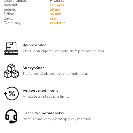
Číslo produktu:
H-19310
materiál:
Fe - ocel
průměr:
10 mm
Délka:
55 mm
Závit:
celý
Tvar hlavy:
zápustná
Rychlé dodání
Zboží doručujeme obvykle do 5 pracovních dnů.
Široký výběr
Tisíce položek spojovacího materiálu.
Velkoobchodní ceny
Množstevní slevy pro firmy.
Technické poradenství
Pomůžeme Vám vybrat správný materiál.