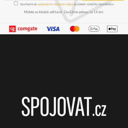
Souhlasím se
zpracováním osobních údajů
za účelem rozesílky newsletteru.
Můžete se kdykoli odhlásit. Zasíláme jednou za 14 dní.