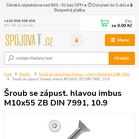
Dárek k objednávce nad 800,- Kč bez DPH • ⏱ Doručení do 5 dnů • 🔒
Bezpečná platba
0
ks
+420 606 036 459
za
0,00 Kč
(PO-PÁ, 8-16 hod.)
Menu
Hledat
Úvod
Šrouby
Šroub se zápustnou hlavou - vnitřní šestihran DIN 7991
Šroub se zápust. hlavou imbus M10x55 ZB DIN 7991, 10.9
Šroub se zápust. hlavou imbus
M10x55 ZB DIN 7991, 10.9