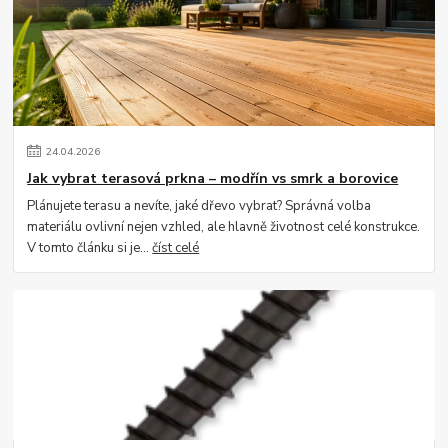
24
.
04
.
2026
Jak vybrat terasová prkna – modřín vs smrk a borovice
Plánujete terasu a nevíte, jaké dřevo vybrat? Správná volba
materiálu ovlivní nejen vzhled, ale hlavně životnost celé konstrukce.
V tomto článku si je...
číst celé