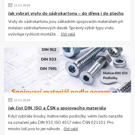
21
.
01
.
2026
Jak vybrat vruty do sádrokartonu – do dřeva i do plechu
Vruty do sádrokartonu jsou základním spojovacím materiálem při
instalaci sádrokartonových desek. Správný výběr typu vrutu
ovlivňuje rychlost montáže, ...
číst celé
19
.
01
.
2026
Jak číst DIN, ISO a ČSN u spojovacího materiálu
Když vybíráte šrouby, matice nebo podložky, velmi často narazíte
na označení jako DIN 933, ISO 4017 nebo ČSN 021101. Pro
mnoho lidí jsou to jen náhodn...
číst celé