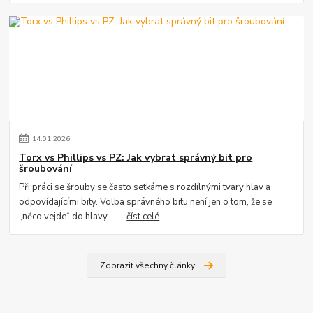
14
.
01
.
2026
Torx vs Phillips vs PZ: Jak vybrat správný bit pro
šroubování
Při práci se šrouby se často setkáme s rozdílnými tvary hlav a
odpovídajícími bity. Volba správného bitu není jen o tom, že se
„něco vejde“ do hlavy —...
číst celé
Zobrazit všechny články