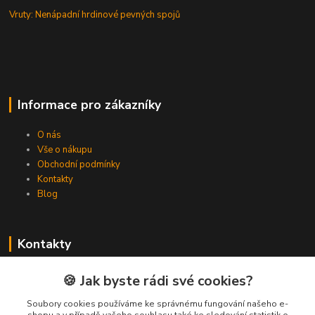
Vruty: Nenápadní hrdinové pevných spojů
Informace pro zákazníky
O nás
Vše o nákupu
Obchodní podmínky
Kontakty
Blog
Kontakty
Zákaznická podpora Spojovat.cz
🍪 Jak byste rádi své cookies?
+420 606 036 459
(PO-PÁ, 8-16 hod.)
Soubory cookies používáme ke správnému fungování našeho e-