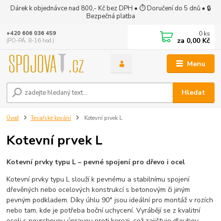
Dárek k objednávce nad 800,- Kč bez DPH • ⏱ Doručení do 5 dnů • 🔒
Bezpečná platba
0
ks
+420 606 036 459
za
0,00 Kč
(PO-PÁ, 8-16 hod.)
Menu
Hledat
Úvod
Tesařské kování
Kotevní prvek L
Kotevní prvek L
Kotevní prvky typu L – pevné spojení pro dřevo i ocel
Kotevní prvky typu L slouží k pevnému a stabilnímu spojení
dřevěných nebo ocelových konstrukcí s betonovým či jiným
pevným podkladem. Díky úhlu 90° jsou ideální pro montáž v rozích
nebo tam, kde je potřeba boční uchycení. Vyrábějí se z kvalitní
oceli s povrchovou úpravou proti korozi, což zajišťuje dlouhou