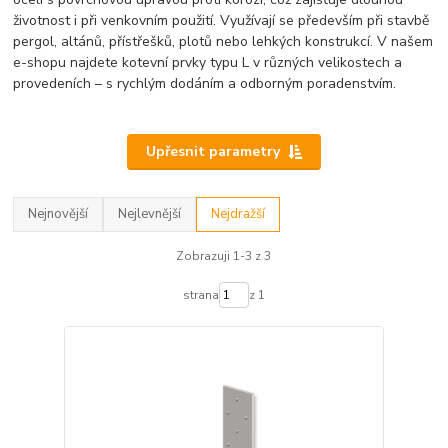
životnost i při venkovním použití. Využívají se především při stavbě
pergol, altánů, přístřešků, plotů nebo lehkých konstrukcí. V našem
e-shopu najdete kotevní prvky typu L v různých velikostech a
provedeních – s rychlým dodáním a odborným poradenstvím.
Upřesnit parametry
Nejnovější
Nejlevnější
Nejdražší
Zobrazuji 1-3 z 3
strana
z 1