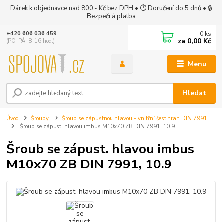
Dárek k objednávce nad 800,- Kč bez DPH • ⏱ Doručení do 5 dnů • 🔒
Bezpečná platba
0
ks
+420 606 036 459
za
0,00 Kč
(PO-PÁ, 8-16 hod.)
Menu
Hledat
Úvod
Šrouby
Šroub se zápustnou hlavou - vnitřní šestihran DIN 7991
Šroub se zápust. hlavou imbus M10x70 ZB DIN 7991, 10.9
Šroub se zápust. hlavou imbus
M10x70 ZB DIN 7991, 10.9