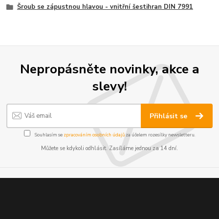
Šroub se zápustnou hlavou - vnitřní šestihran DIN 7991
Nepropásněte novinky, akce a
slevy!
Přihlásit se
Souhlasím se
zpracováním osobních údajů
za účelem rozesílky newsletteru.
Můžete se kdykoli odhlásit. Zasíláme jednou za 14 dní.