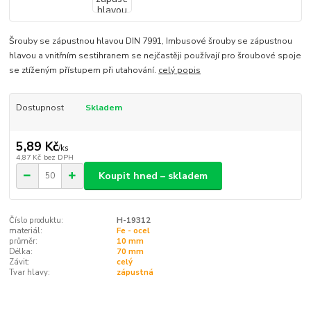
Šrouby se zápustnou hlavou DIN 7991, Imbusové šrouby se zápustnou
hlavou a vnitřním sestihranem se nejčastěji používají pro šroubové spoje
se ztíženým přístupem při utahování.
celý popis
Dostupnost
Skladem
5,89 Kč
/
ks
4,87 Kč
bez DPH
Koupit hned – skladem
Číslo produktu:
H-19312
materiál:
Fe - ocel
průměr:
10 mm
Délka:
70 mm
Závit:
celý
Tvar hlavy:
zápustná