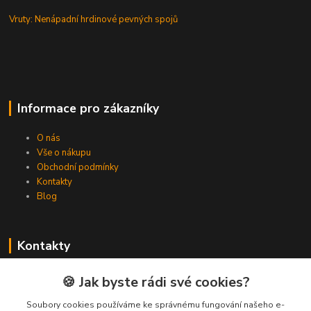
Vruty: Nenápadní hrdinové pevných spojů
Informace pro zákazníky
O nás
Vše o nákupu
Obchodní podmínky
Kontakty
Blog
Kontakty
Zákaznická podpora Spojovat.cz
🍪 Jak byste rádi své cookies?
+420 606 036 459
(PO-PÁ, 8-16 hod.)
Soubory cookies používáme ke správnému fungování našeho e-