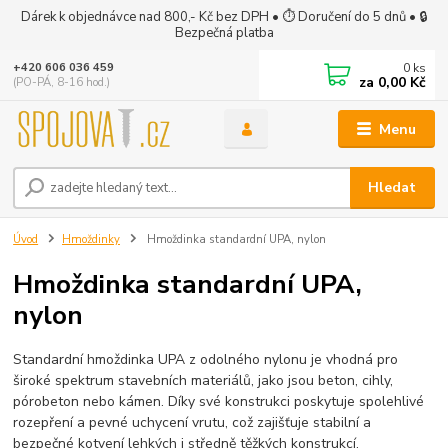
Dárek k objednávce nad 800,- Kč bez DPH • ⏱ Doručení do 5 dnů • 🔒
Bezpečná platba
0
ks
+420 606 036 459
za
0,00 Kč
(PO-PÁ, 8-16 hod.)
Menu
Hledat
Úvod
Hmoždinky
Hmoždinka standardní UPA, nylon
Hmoždinka standardní UPA,
nylon
Standardní hmoždinka UPA z odolného nylonu je vhodná pro
široké spektrum stavebních materiálů, jako jsou beton, cihly,
pórobeton nebo kámen. Díky své konstrukci poskytuje spolehlivé
rozepření a pevné uchycení vrutu, což zajišťuje stabilní a
bezpečné kotvení lehkých i středně těžkých konstrukcí.