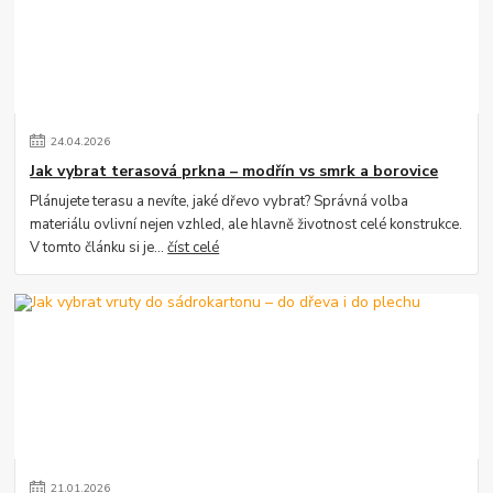
24
.
04
.
2026
Jak vybrat terasová prkna – modřín vs smrk a borovice
Plánujete terasu a nevíte, jaké dřevo vybrat? Správná volba
materiálu ovlivní nejen vzhled, ale hlavně životnost celé konstrukce.
V tomto článku si je...
číst celé
21
.
01
.
2026