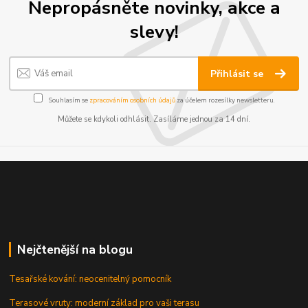
Nepropásněte novinky, akce a
slevy!
Přihlásit se
Souhlasím se
zpracováním osobních údajů
za účelem rozesílky newsletteru.
Můžete se kdykoli odhlásit. Zasíláme jednou za 14 dní.
Nejčtenější na blogu
Tesařské kování: neocenitelný pomocník
Terasové vruty: moderní základ pro vaši terasu