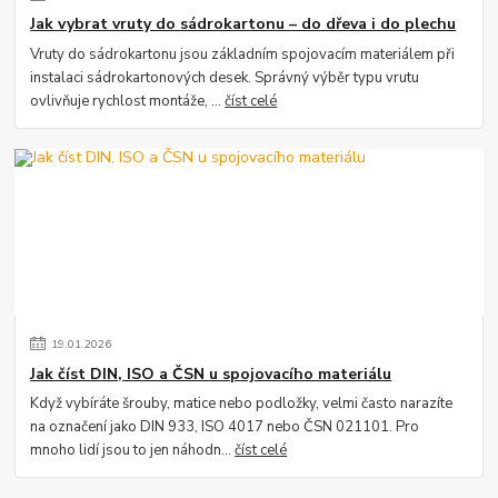
Jak vybrat vruty do sádrokartonu – do dřeva i do plechu
Vruty do sádrokartonu jsou základním spojovacím materiálem při
instalaci sádrokartonových desek. Správný výběr typu vrutu
ovlivňuje rychlost montáže, ...
číst celé
19
.
01
.
2026
Jak číst DIN, ISO a ČSN u spojovacího materiálu
Když vybíráte šrouby, matice nebo podložky, velmi často narazíte
na označení jako DIN 933, ISO 4017 nebo ČSN 021101. Pro
mnoho lidí jsou to jen náhodn...
číst celé