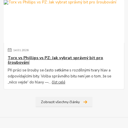
14
.
01
.
2026
Torx vs Phillips vs PZ: Jak vybrat správný bit pro
šroubování
Při práci se šrouby se často setkáme s rozdílnými tvary hlav a
odpovídajícími bity. Volba správného bitu není jen o tom, že se
„něco vejde“ do hlavy —...
číst celé
Zobrazit všechny články