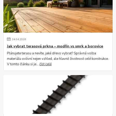
24
.
04
.
2026
Jak vybrat terasová prkna – modřín vs smrk a borovice
Plánujete terasu a nevíte, jaké dřevo vybrat? Správná volba
materiálu ovlivní nejen vzhled, ale hlavně životnost celé konstrukce.
V tomto článku si je...
číst celé