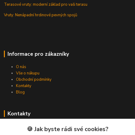
Terasové vruty: moderní základ pro vaši terasu
Vruty: Nenápadní hrdinové pevných spojů
Informace pro zákazníky
O nás
Vše o nákupu
Obchodní podmínky
Kontakty
Blog
Kontakty
Zákaznická podpora Spojovat.cz
🍪 Jak byste rádi své cookies?
+420 606 036 459