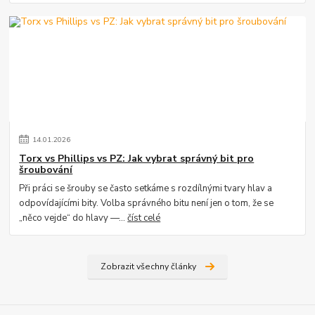
14
.
01
.
2026
Torx vs Phillips vs PZ: Jak vybrat správný bit pro
šroubování
Při práci se šrouby se často setkáme s rozdílnými tvary hlav a
odpovídajícími bity. Volba správného bitu není jen o tom, že se
„něco vejde“ do hlavy —...
číst celé
Zobrazit všechny články