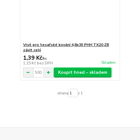
Vrut pro tesařské kování 4,8x35 PHH TX20 ZB
závit celý
1,39 Kč
/
ks
Skladem
1,15 Kč
bez DPH
Koupit hned – skladem
strana
z 1