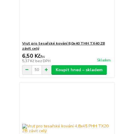
Vrut pro tesařské kování 8,0x40 THH TX40 ZB
závit celý
6,50 Kč
/
ks
Skladem
5,37 Kč
bez DPH
Koupit hned – skladem