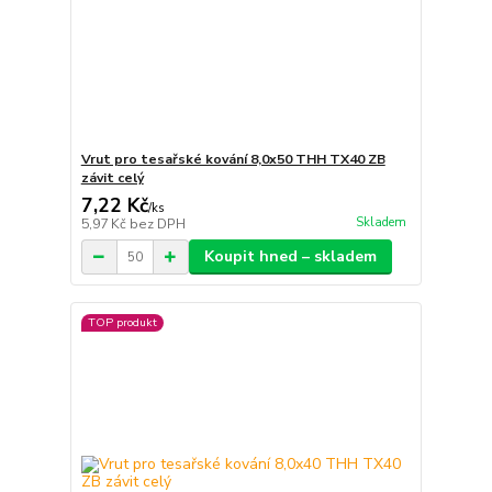
Vrut pro tesařské kování 8,0x50 THH TX40 ZB
závit celý
7,22 Kč
/
ks
Skladem
5,97 Kč
bez DPH
Koupit hned – skladem
TOP produkt