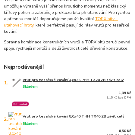
umožňuje výrazně vyšší přenos krouticího momentu než klasický
křížový pohon a zabraňuje prokluzu bitu při utahování. Pro rychlou
a přesnou montáž doporučujeme použít kvalitní
TORX bity –
utahovací hroty
, které perfektně pasují do hlav vrutů pro tesařské
kování.
Správná kombinace konstrukčních vrutů a TORX bitů zaručí pevné
spoje, rychlejší montáž a delší životnost celé dřevěné konstrukce.
Nejprodávanější
Vrut pro tesařské kování 4,8x35 PHH TX20 ZB závit celý
1.
Skladem
1,39 Kč
1,15 Kč bez DPH
TOP produkt
Vrut pro tesařské kování 8,0x40 THH TX40 ZB závit celý
2.
Skladem
6,50 Kč