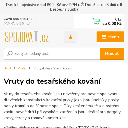
Dárek k objednávce nad 800,- Kč bez DPH • ⏱ Doručení do 5 dnů • 🔒
Bezpečná platba
0
ks
+420 606 036 459
za
0,00 Kč
(PO-PÁ, 8-16 hod.)
Menu
Hledat
Úvod
Vruty
Vruty do tesařského kování
Vruty do tesařského kování
Vruty do tesařského kování jsou navrženy pro pevné spojování
dřevěných konstrukcí s kovacími prvky, jako jsou úhelníky, pásky,
patky trámů a další nosné spoje. Díky zesílenému tělu a ostrému
závitu pevně drží i při vysokém zatížení a jsou ideální pro pergoly,
krovy, terasy a rámové konstrukce.
Většina těchto vrutů je osazena drážkou TORX (TX), která