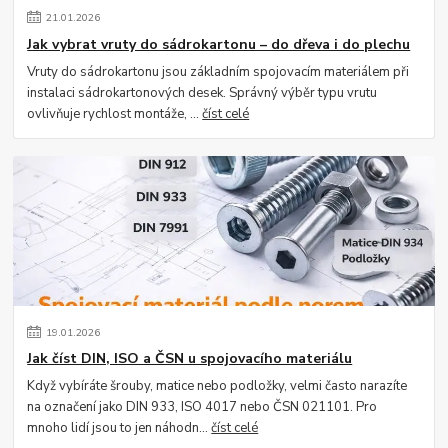
21
.
01
.
2026
Jak vybrat vruty do sádrokartonu – do dřeva i do plechu
Vruty do sádrokartonu jsou základním spojovacím materiálem při
instalaci sádrokartonových desek. Správný výběr typu vrutu
ovlivňuje rychlost montáže, ...
číst celé
19
.
01
.
2026
Jak číst DIN, ISO a ČSN u spojovacího materiálu
Když vybíráte šrouby, matice nebo podložky, velmi často narazíte
na označení jako DIN 933, ISO 4017 nebo ČSN 021101. Pro
mnoho lidí jsou to jen náhodn...
číst celé