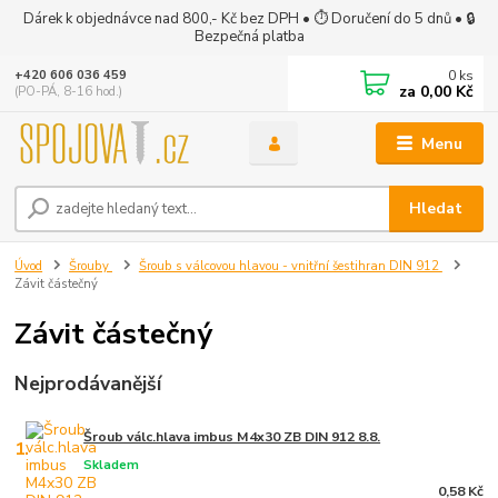
Dárek k objednávce nad 800,- Kč bez DPH • ⏱ Doručení do 5 dnů • 🔒
Bezpečná platba
0
ks
+420 606 036 459
za
0,00 Kč
(PO-PÁ, 8-16 hod.)
Menu
Hledat
Úvod
Šrouby
Šroub s válcovou hlavou - vnitřní šestihran DIN 912
Závit částečný
Závit částečný
Nejprodávanější
Šroub válc.hlava imbus M4x30 ZB DIN 912 8.8.
1.
Skladem
0,58 Kč