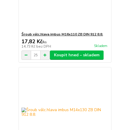
Šroub válc.hlava imbus M16x110 ZB DIN 912 8.8.
17,82 Kč
/
ks
Skladem
14,73 Kč
bez DPH
Koupit hned – skladem