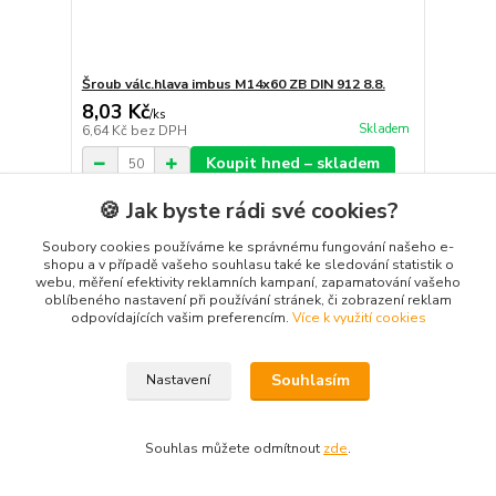
Šroub válc.hlava imbus M14x60 ZB DIN 912 8.8.
8,03 Kč
/
ks
Skladem
6,64 Kč
bez DPH
Koupit hned – skladem
🍪 Jak byste rádi své cookies?
Soubory cookies používáme ke správnému fungování našeho e-
shopu a v případě vašeho souhlasu také ke sledování statistik o
webu, měření efektivity reklamních kampaní, zapamatování vašeho
oblíbeného nastavení při používání stránek, či zobrazení reklam
odpovídajících vašim preferencím.
Více k využití cookies
Souhlasím
Nastavení
Souhlas můžete odmítnout
zde
.