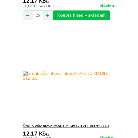
12,17 Kč
/
ks
Skladem
10,06 Kč
bez DPH
Koupit hned – skladem
Šroub válc.hlava imbus M14x120 ZB DIN 912 8.8.
12,17 Kč
/
ks