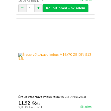
Skladem
10,06 Kč
bez DPH
Koupit hned – skladem
Šroub válc.hlava imbus M16x70 ZB DIN 912 8.8.
11,92 Kč
/
ks
Skladem
9,85 Kč
bez DPH