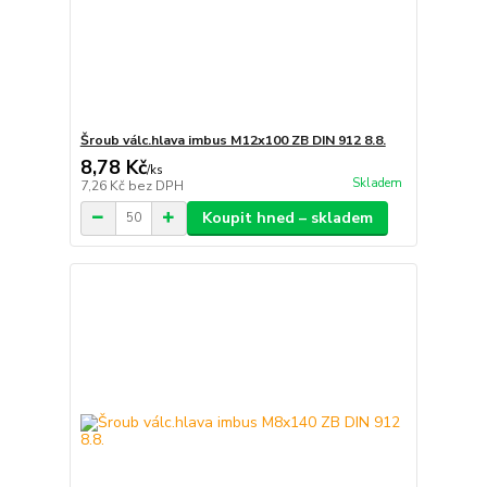
Šroub válc.hlava imbus M12x100 ZB DIN 912 8.8.
8,78 Kč
/
ks
Skladem
7,26 Kč
bez DPH
Koupit hned – skladem