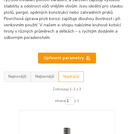
stabilitu a odolnost vůči vnějším vlivům. Jsou ideální pro stavbu
plotů, pergol, opěrných konstrukcí nebo zahradních prvků.
Povrchová úprava proti korozi zajišťuje dlouhou životnost i při
venkovním použití. V našem e-shopu nabízíme kruhové kotvící
hroty v různých průměrech a délkách – s rychlým dodáním a
odborným poradenstvím.
Upřesnit parametry
Nejnovější
Nejlevnější
Nejdražší
Zobrazuji 1-3 z 3
strana
z 1