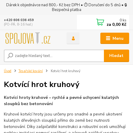
Dárek k objednávce nad 800,- Kč bez DPH • ⏱ Doručení do 5 dnů • 🔒
Bezpečná platba
0
ks
+420 606 036 459
za
0,00 Kč
(PO-PÁ, 8-16 hod.)
Menu
Hledat
Úvod
Tesařské kování
Kotvící hrot kruhový
Kotvící hrot kruhový
Kotvící hroty kruhové – rychlé a pevné uchycení kulatých
sloupků bez betonování
Kruhové kotvící hroty jsou určeny pro snadné a pevné ukotvení
kulatých dřevěných sloupků přímo do země bez nutnosti
betonování. Díky zašpičatělé konstrukci a robustní oceli umožňují
rychlou instalaci pomocí zarážení, a zároveň zajišťují vysokou