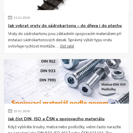
21
.
01
.
2026
Jak vybrat vruty do sádrokartonu – do dřeva i do plechu
Vruty do sádrokartonu jsou základním spojovacím materiálem při
instalaci sádrokartonových desek. Správný výběr typu vrutu
ovlivňuje rychlost montáže, ...
číst celé
19
.
01
.
2026
Jak číst DIN, ISO a ČSN u spojovacího materiálu
Když vybíráte šrouby, matice nebo podložky, velmi často narazíte