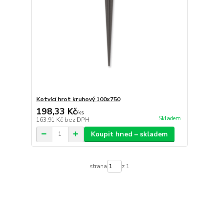
Kotvící hrot kruhový 100x750
198,33 Kč
/
ks
Skladem
163,91 Kč
bez DPH
Koupit hned – skladem
strana
z 1