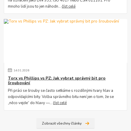
na označení jako DIN 933, ISO 4017 nebo ČSN 021101. Pro
mnoho lidí jsou to jen náhodn...
číst celé
14
.
01
.
2026
Torx vs Phillips vs PZ: Jak vybrat správný bit pro
šroubování
Při práci se šrouby se často setkáme s rozdílnými tvary hlav a
odpovídajícími bity. Volba správného bitu není jen o tom, že se
„něco vejde“ do hlavy —...
číst celé
Zobrazit všechny články