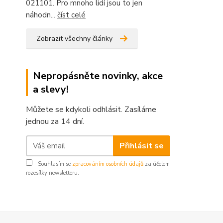
021101. Pro mnoho lidí jsou to jen
náhodn...
číst celé
Zobrazit všechny články
Nepropásněte novinky, akce
a slevy!
Můžete se kdykoli odhlásit. Zasíláme
jednou za 14 dní.
Přihlásit se
Souhlasím se
zpracováním osobních údajů
za účelem
rozesílky newsletteru.