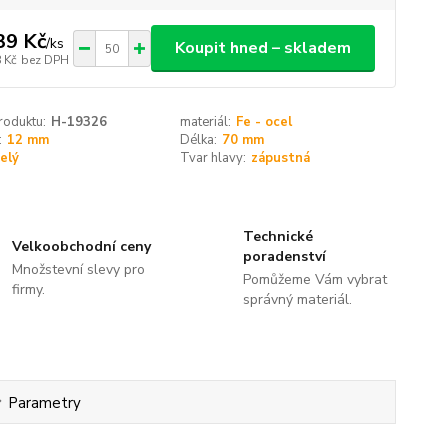
39 Kč
/
ks
Koupit hned – skladem
 Kč
bez DPH
roduktu:
H-19326
materiál:
Fe - ocel
:
12 mm
Délka:
70 mm
elý
Tvar hlavy:
zápustná
Technické
Velkoobchodní ceny
poradenství
Množstevní slevy pro
Pomůžeme Vám vybrat
firmy.
správný materiál.
Parametry