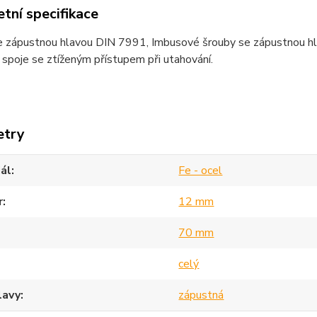
tní specifikace
 zápustnou hlavou DIN 7991, Imbusové šrouby se zápustnou hlavo
spoje se ztíženým přístupem při utahování.
etry
ál
Fe - ocel
r
12 mm
70 mm
celý
lavy
zápustná