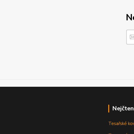
N
Nejčten
Tesařské ko