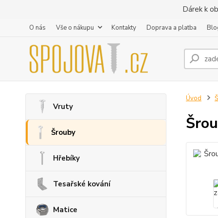
Dárek k ob
O nás
Vše o nákupu
Kontakty
Doprava a platba
Blo
Úvod
Vruty
Šrou
Šrouby
Hřebíky
Tesařské kování
Matice