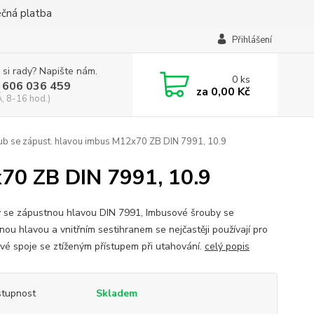
ečná platba
Přihlášení
 si rady? Napište nám.
0
ks
 606 036 459
za
0,00 Kč
, 8-16 hod.)
b se zápust. hlavou imbus M12x70 ZB DIN 7991, 10.9
70 ZB DIN 7991, 10.9
 se zápustnou hlavou DIN 7991, Imbusové šrouby se
nou hlavou a vnitřním sestihranem se nejčastěji používají pro
vé spoje se ztíženým přístupem při utahování.
celý popis
tupnost
Skladem