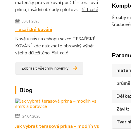
materiály pro venkovní použití – terasová
Komple
prkna, fasádní obklady i plotovk...
číst celé
Šrouby se
06.01.2025
šroubové 
Tesařské kování
Nově u nás na eshopu sekce TESAŘSKÉ
KOVÁNÍ, kde naleznete obrovský výběr
všeho důležitého.
číst celé
Param
Zobrazit všechny novinky
materi
průmě
Blog
Délka
Závit
24.04.2026
Tvar h
Jak vybrat terasová prkna – modřín vs