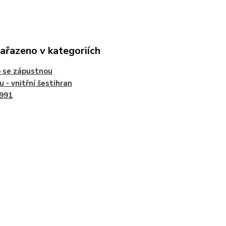
zařazeno v kategoriích
 se zápustnou
u - vnitřní šestihran
7991