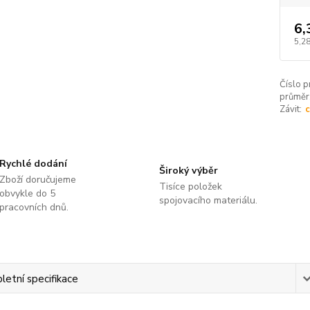
6,
5,28
Číslo p
průměr
Závit:
c
Rychlé dodání
Široký výběr
Zboží doručujeme
Tisíce položek
obvykle do 5
spojovacího materiálu.
pracovních dnů.
etní specifikace