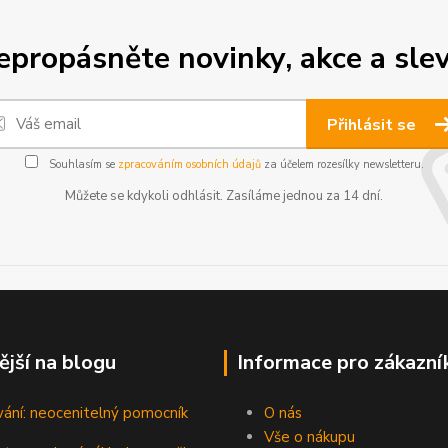
epropásněte novinky, akce a slev
Přihlásit se
Souhlasím se
zpracováním osobních údajů
za účelem rozesílky newsletteru.
Můžete se kdykoli odhlásit. Zasíláme jednou za 14 dní.
ější na blogu
Informace pro zákazní
vání: neocenitelný pomocník
O nás
Vše o nákupu