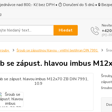
jednávce nad 800,- Kč bez DPH • ⏱ Doručení do 5 dnů • 🔒 Bezp
g
Nevíte
Hledat
+420
(PO-PÁ
Šrouby
Šroub se zápustnou hlavou - vnitřní šestihran DIN 7991
Šrou
b se zápust. hlavou imbus M12x
Šrouby
zápust
šroubo
Dos