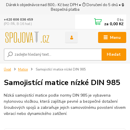
Dárek k objednávce nad 800,- Kč bez DPH • ⏱ Doručení do 5 dnů • 🔒
Bezpečná platba
0
ks
+420 606 036 459
za
0,00 Kč
(PO-PÁ, 8-16 hod.)
Menu
Hledat
Úvod
Matice
Samojistící matice nízké DIN 985
Samojistící matice nízké DIN 985
Nízká samojistící matice podle normy DIN 985 je vybavena
nylonovou vložkou, která zajišťuje pevné a bezpečné dotažení
šroubových spojů a zabraňuje jejich samovolnému povolení vlivem
vibrací nebo dynamického zatížení.