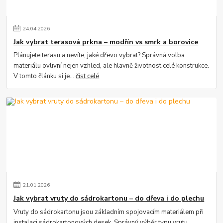
24
.
04
.
2026
Jak vybrat terasová prkna – modřín vs smrk a borovice
Plánujete terasu a nevíte, jaké dřevo vybrat? Správná volba
materiálu ovlivní nejen vzhled, ale hlavně životnost celé konstrukce.
V tomto článku si je...
číst celé
21
.
01
.
2026
Jak vybrat vruty do sádrokartonu – do dřeva i do plechu
Vruty do sádrokartonu jsou základním spojovacím materiálem při
instalaci sádrokartonových desek. Správný výběr typu vrutu