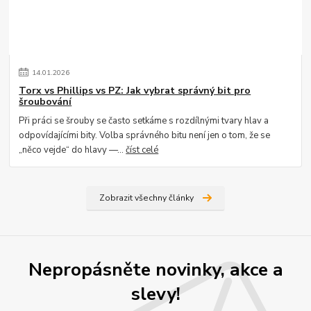
14
.
01
.
2026
Torx vs Phillips vs PZ: Jak vybrat správný bit pro
šroubování
Při práci se šrouby se často setkáme s rozdílnými tvary hlav a
odpovídajícími bity. Volba správného bitu není jen o tom, že se
„něco vejde“ do hlavy —...
číst celé
Zobrazit všechny články
Nepropásněte novinky, akce a
slevy!