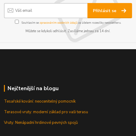
Přihlásit se
Souhlasím se
zpracováním osobních údajů
za účelem rozesílky newsletteru.
Můžete se kdykoli odhlásit. Zasíláme jednou za 14 dní.
Nejčtenější na blogu
Tesařské kování: neocenitelný pomocník
Terasové vruty: moderní základ pro vaši terasu
Vruty: Nenápadní hrdinové pevných spojů