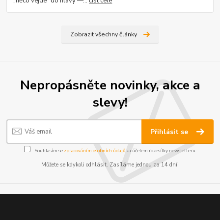
„něco vejde“ do hlavy —...
číst celé
Zobrazit všechny články
Nepropásněte novinky, akce a
slevy!
Přihlásit se
Souhlasím se
zpracováním osobních údajů
za účelem rozesílky newsletteru.
Můžete se kdykoli odhlásit. Zasíláme jednou za 14 dní.