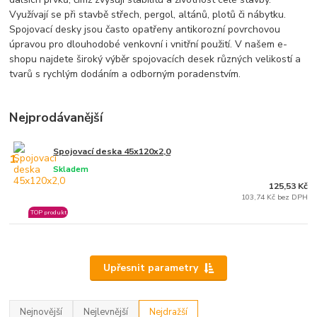
Využívají se při stavbě střech, pergol, altánů, plotů či nábytku.
Spojovací desky jsou často opatřeny antikorozní povrchovou
úpravou pro dlouhodobé venkovní i vnitřní použití. V našem e-
shopu najdete široký výběr spojovacích desek různých velikostí a
tvarů s rychlým dodáním a odborným poradenstvím.
Nejprodávanější
Spojovací deska 45x120x2,0
1.
Skladem
125,53 Kč
103,74 Kč bez DPH
TOP produkt
Upřesnit parametry
Nejnovější
Nejlevnější
Nejdražší