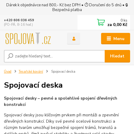
Dárek k objednávce nad 800,- Kč bez DPH • ⏱ Doručení do 5 dnů • 🔒
Bezpečná platba
0
ks
+420 606 036 459
za
0,00 Kč
(PO-PÁ, 8-16 hod.)
Menu
Hledat
Úvod
Tesařské kování
Spojovací deska
Spojovací deska
Spojovací desky – pevné a spolehlivé spojení dřevěných
konstrukcí
Spojovací desky jsou klíčovým prvkem při montáži a zpevnění
dřevěných konstrukcí. Díky své pevné ocelové konstrukci a
různým tvarům umožňují bezpečné spojení trámů, hranolů a
dalších prvků, čímž zvyšují stabilitu a životnost celé stavby.