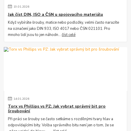
19
.
01
.
2026
Jak číst DIN, ISO a ČSN u spojovacího materiálu
Když vybíráte šrouby, matice nebo podložky, velmi často narazíte
na označení jako DIN 933, ISO 4017 nebo ČSN 021101. Pro
mnoho lidí jsou to jen náhodn...
číst celé
14
.
01
.
2026
Torx vs Phillips vs PZ: Jak vybrat správný bit pro
šroubování
Při práci se šrouby se často setkáme s rozdílnými tvary hlav a
odpovídajícími bity. Volba správného bitu není jen o tom, že se