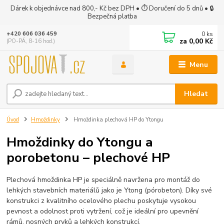
Dárek k objednávce nad 800,- Kč bez DPH • ⏱ Doručení do 5 dnů • 🔒
Bezpečná platba
0
ks
+420 606 036 459
za
0,00 Kč
(PO-PÁ, 8-16 hod.)
Menu
Hledat
Úvod
Hmoždinky
Hmoždinka plechová HP do Ytongu
Hmoždinky do Ytongu a
porobetonu – plechové HP
Plechová hmoždinka HP je speciálně navržena pro montáž do
lehkých stavebních materiálů jako je Ytong (pórobeton). Díky své
konstrukci z kvalitního ocelového plechu poskytuje vysokou
pevnost a odolnost proti vytržení, což je ideální pro upevnění
rámů, nosných prvků a lehkých konstrukcí.