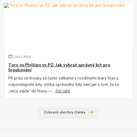
14
.
01
.
2026
Torx vs Phillips vs PZ: Jak vybrat správný bit pro
šroubování
Při práci se šrouby se často setkáme s rozdílnými tvary hlav a
odpovídajícími bity. Volba správného bitu není jen o tom, že se
„něco vejde“ do hlavy —...
číst celé
Zobrazit všechny články