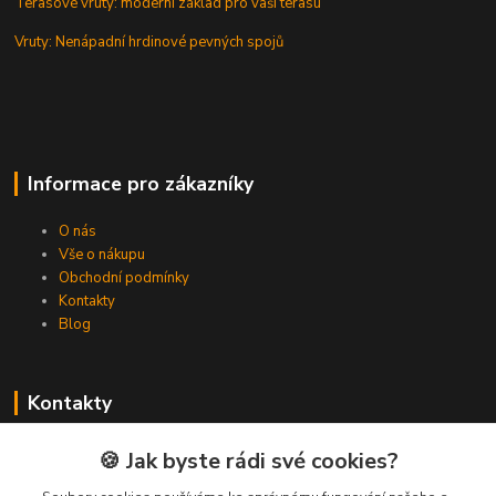
Terasové vruty: moderní základ pro vaši terasu
Vruty: Nenápadní hrdinové pevných spojů
Informace pro zákazníky
O nás
Vše o nákupu
Obchodní podmínky
Kontakty
Blog
Kontakty
Zákaznická podpora Spojovat.cz
🍪 Jak byste rádi své cookies?
+420 606 036 459
(PO-PÁ, 8-16 hod.)