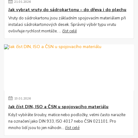
21
.
01
.
2026
Jak vybrat vruty do sádrokartonu – do dřeva i do plechu
Vruty do sádrokartonu jsou základním spojovacím materiálem při
instalaci sádrokartonových desek. Správný výběr typu vrutu
ovlivňuje rychlost montáže, ...
číst celé
19
.
01
.
2026
Jak číst DIN, ISO a ČSN u spojovacího materiálu
Když vybíráte šrouby, matice nebo podložky, velmi často narazíte
na označení jako DIN 933, ISO 4017 nebo ČSN 021101. Pro
mnoho lidí jsou to jen náhodn...
číst celé