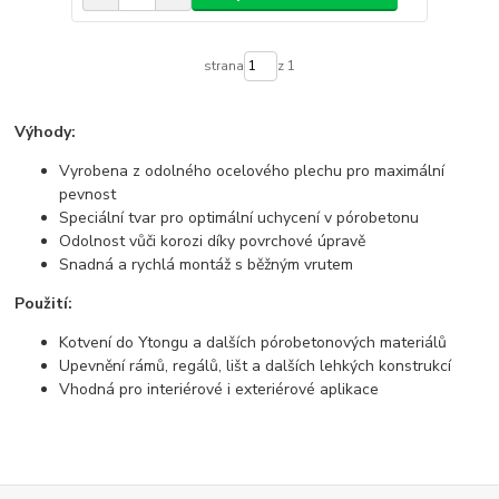
strana
z 1
Výhody:
Vyrobena z odolného ocelového plechu pro maximální
pevnost
Speciální tvar pro optimální uchycení v pórobetonu
Odolnost vůči korozi díky povrchové úpravě
Snadná a rychlá montáž s běžným vrutem
Použití:
Kotvení do Ytongu a dalších pórobetonových materiálů
Upevnění rámů, regálů, lišt a dalších lehkých konstrukcí
Vhodná pro interiérové i exteriérové aplikace