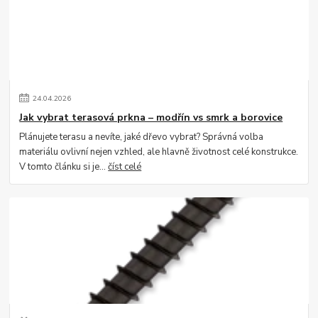
24
.
04
.
2026
Jak vybrat terasová prkna – modřín vs smrk a borovice
Plánujete terasu a nevíte, jaké dřevo vybrat? Správná volba
materiálu ovlivní nejen vzhled, ale hlavně životnost celé konstrukce.
V tomto článku si je...
číst celé