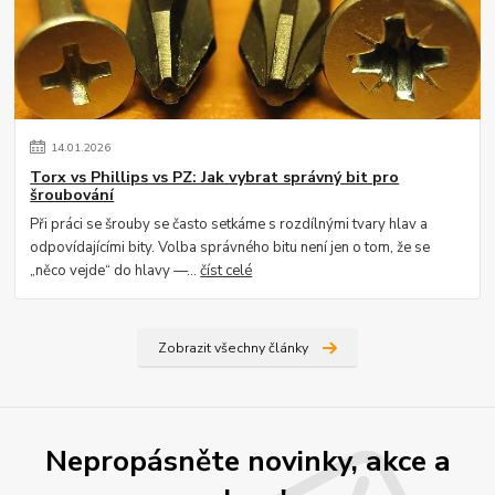
14
.
01
.
2026
Torx vs Phillips vs PZ: Jak vybrat správný bit pro
šroubování
Při práci se šrouby se často setkáme s rozdílnými tvary hlav a
odpovídajícími bity. Volba správného bitu není jen o tom, že se
„něco vejde“ do hlavy —...
číst celé
Zobrazit všechny články
Nepropásněte novinky, akce a