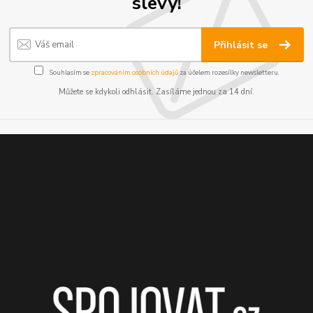
slevy!
Přihlásit se
Souhlasím se
zpracováním osobních údajů
za účelem rozesílky newsletteru.
Můžete se kdykoli odhlásit. Zasíláme jednou za 14 dní.