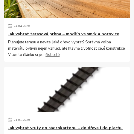
24
.
04
.
2026
Jak vybrat terasová prkna – modřín vs smrk a borovice
Plánujete terasu a nevíte, jaké dřevo vybrat? Správná volba
materiálu ovlivní nejen vzhled, ale hlavně životnost celé konstrukce.
V tomto článku si je...
číst celé
21
.
01
.
2026
Jak vybrat vruty do sádrokartonu – do dřeva i do plechu