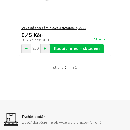
Vrut sádr.s rám.hlavou dvouch. 4,2x35
0,45 Kč
/
ks
Skladem
0,37 Kč
bez DPH
Koupit hned – skladem
strana
z 1
Rychlé dodání
Zboží doručujeme obvykle do 5 pracovních dnů.