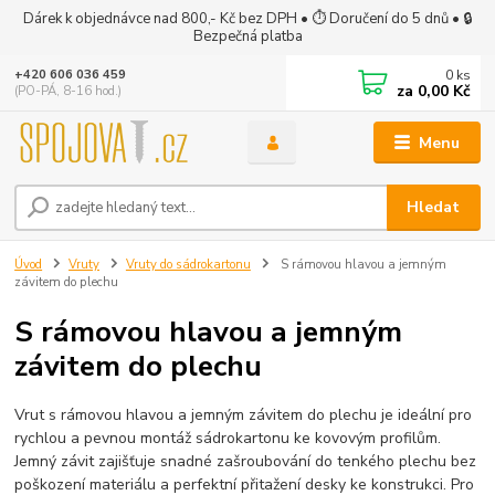
Dárek k objednávce nad 800,- Kč bez DPH • ⏱ Doručení do 5 dnů • 🔒
Bezpečná platba
0
ks
+420 606 036 459
za
0,00 Kč
(PO-PÁ, 8-16 hod.)
Menu
Hledat
Úvod
Vruty
Vruty do sádrokartonu
S rámovou hlavou a jemným
závitem do plechu
S rámovou hlavou a jemným
závitem do plechu
Vrut s rámovou hlavou a jemným závitem do plechu je ideální pro
rychlou a pevnou montáž sádrokartonu ke kovovým profilům.
Jemný závit zajišťuje snadné zašroubování do tenkého plechu bez
poškození materiálu a perfektní přitažení desky ke konstrukci. Pro