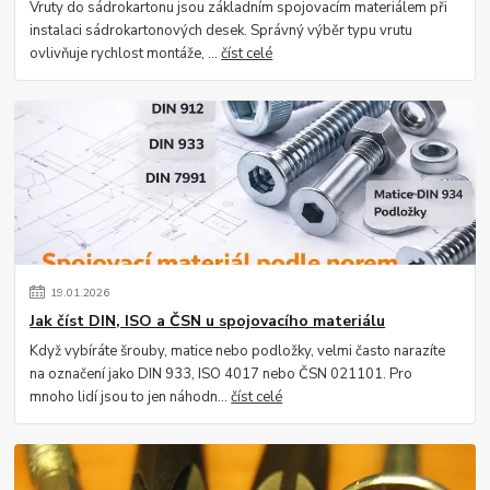
Vruty do sádrokartonu jsou základním spojovacím materiálem při
instalaci sádrokartonových desek. Správný výběr typu vrutu
ovlivňuje rychlost montáže, ...
číst celé
19
.
01
.
2026
Jak číst DIN, ISO a ČSN u spojovacího materiálu
Když vybíráte šrouby, matice nebo podložky, velmi často narazíte
na označení jako DIN 933, ISO 4017 nebo ČSN 021101. Pro
mnoho lidí jsou to jen náhodn...
číst celé