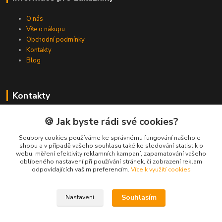
O nás
Vše o nákupu
Obchodní podmínky
Kontakty
Blog
Kontakty
Zákaznická podpora Spojovat.cz
🍪 Jak byste rádi své cookies?
+420 606 036 459
(PO-PÁ, 8-16 hod.)
Soubory cookies používáme ke správnému fungování našeho e-
shopu a v případě vašeho souhlasu také ke sledování statistik o
webu, měření efektivity reklamních kampaní, zapamatování vašeho
info@spojovat.cz
oblíbeného nastavení při používání stránek, či zobrazení reklam
odpovídajících vašim preferencím.
Více k využití cookies
Souhlasím
Nastavení