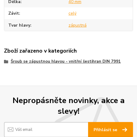
Délka
40 mm
Závit
celý
Tvar hlavy
zápustná
Zboží zařazeno v kategoriích
Šroub se zápustnou hlavou - vnitřní šestihran DIN 7991
Nepropásněte novinky, akce a
slevy!
Přihlásit se