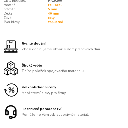
Číslo produktu:
H-19266
materiál:
Fe - ocel
průměr:
5 mm
Délka:
40 mm
Závit:
celý
Tvar hlavy:
zápustná
Rychlé dodání
Zboží doručujeme obvykle do 5 pracovních dnů.
Široký výběr
Tisíce položek spojovacího materiálu.
Velkoobchodní ceny
Množstevní slevy pro firmy.
Technické poradenství
Pomůžeme Vám vybrat správný materiál.