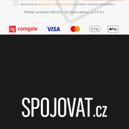
Souhlasím se
zpracováním osobních údajů
za účelem rozesílky newsletteru.
Můžete se kdykoli odhlásit. Zasíláme jednou za 14 dní.