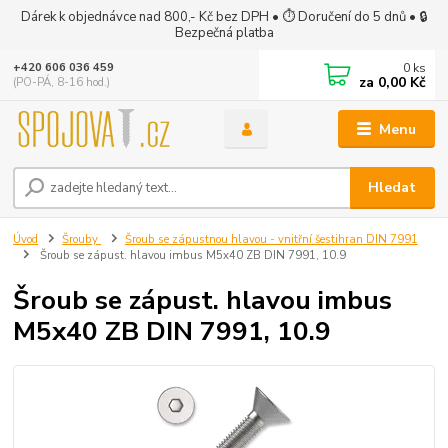
Dárek k objednávce nad 800,- Kč bez DPH • ⏱ Doručení do 5 dnů • 🔒
Bezpečná platba
0
ks
+420 606 036 459
za
0,00 Kč
(PO-PÁ, 8-16 hod.)
Menu
Hledat
Úvod
Šrouby
Šroub se zápustnou hlavou - vnitřní šestihran DIN 7991
Šroub se zápust. hlavou imbus M5x40 ZB DIN 7991, 10.9
Šroub se zápust. hlavou imbus
M5x40 ZB DIN 7991, 10.9