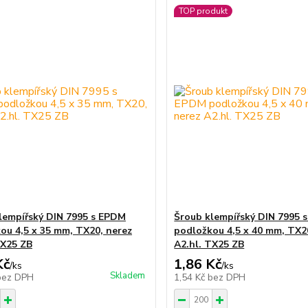
TOP produkt
lempířský DIN 7995 s EPDM
Šroub klempířský DIN 7995 
ou 4,5 x 35 mm, TX20, nerez
podložkou 4,5 x 40 mm, TX2
TX25 ZB
A2.hl. TX25 ZB
Kč
1,86 Kč
/
ks
/
ks
Skladem
bez DPH
1,54 Kč
bez DPH