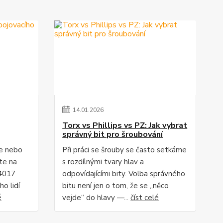
14
.
01
.
2026
Torx vs Phillips vs PZ: Jak vybrat
správný bit pro šroubování
ce nebo
Při práci se šrouby se často setkáme
te na
s rozdílnými tvary hlav a
 4017
odpovídajícími bity. Volba správného
o lidí
bitu není jen o tom, že se „něco
é
vejde“ do hlavy —...
číst celé