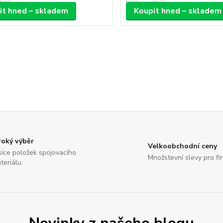
it hned – skladem
Koupit hned – skladem
roký výběr
Velkoobchodní ceny
síce položek spojovacího
Množstevní slevy pro fi
teriálu.