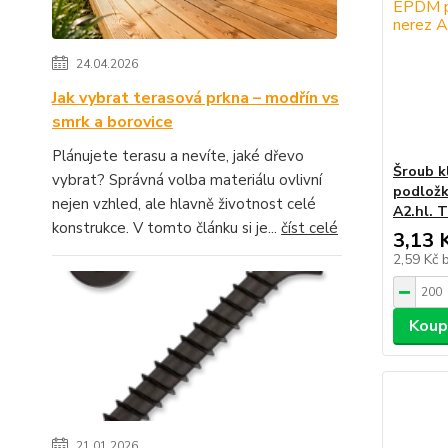
24.04.2026
Jak vybrat terasová prkna – modřín vs
smrk a borovice
Plánujete terasu a nevíte, jaké dřevo
Šroub k
vybrat? Správná volba materiálu ovlivní
podložk
nejen vzhled, ale hlavně životnost celé
A2.hl. 
konstrukce. V tomto článku si je...
číst celé
3,13 
2,59 Kč
Koup
21.01.2026