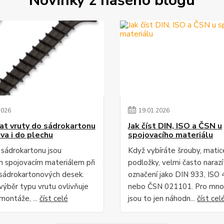
Novinky z našeho blogu
2026
19
.
01
.
2026
rat vruty do sádrokartonu
Jak číst DIN, ISO a ČSN u
va i do plechu
spojovacího materiálu
 sádrokartonu jsou
Když vybíráte šrouby, mati
m spojovacím materiálem při
podložky, velmi často narazí
i sádrokartonových desek.
označení jako DIN 933, ISO
výběr typu vrutu ovlivňuje
nebo ČSN 021101. Pro mnoh
montáže, ...
číst celé
jsou to jen náhodn...
číst cel