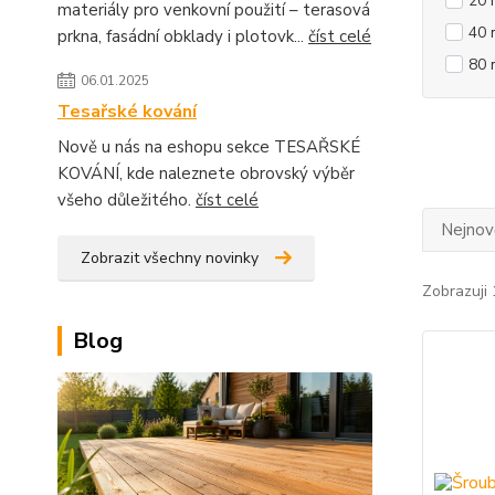
20
materiály pro venkovní použití – terasová
40
prkna, fasádní obklady i plotovk...
číst celé
80
06.01.2025
Tesařské kování
Nově u nás na eshopu sekce TESAŘSKÉ
KOVÁNÍ, kde naleznete obrovský výběr
všeho důležitého.
číst celé
Nejnově
Zobrazit všechny novinky
Zobrazuji 
Blog