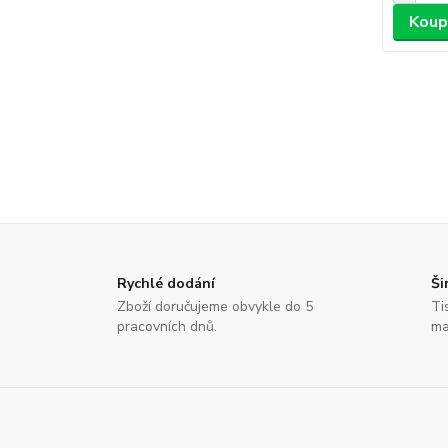
Koup
Rychlé dodání
Ši
Zboží doručujeme obvykle do 5
Ti
pracovních dnů.
ma