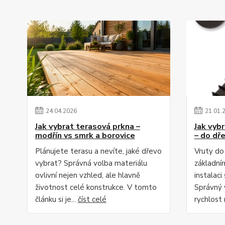
24
.
04
.
2026
21
.
01
.
Jak vybrat terasová prkna –
Jak vyb
modřín vs smrk a borovice
– do dře
Plánujete terasu a nevíte, jaké dřevo
Vruty do
vybrat? Správná volba materiálu
základní
ovlivní nejen vzhled, ale hlavně
instalac
životnost celé konstrukce. V tomto
Správný 
článku si je...
číst celé
rychlost 