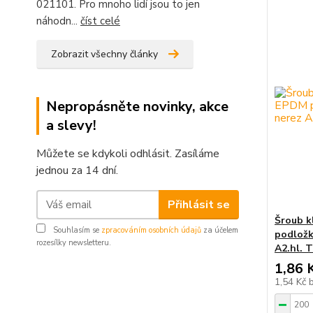
021101. Pro mnoho lidí jsou to jen
náhodn...
číst celé
Zobrazit všechny články
Nepropásněte novinky, akce
a slevy!
Můžete se kdykoli odhlásit. Zasíláme
jednou za 14 dní.
Přihlásit se
Šroub k
Souhlasím se
zpracováním osobních údajů
za účelem
podložk
rozesílky newsletteru.
A2.hl. 
1,86 
1,54 Kč