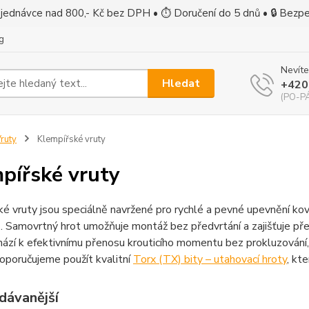
jednávce nad 800,- Kč bez DPH • ⏱ Doručení do 5 dnů • 🔒 Bezp
g
Nevíte
Hledat
+420
(PO-PÁ
ruty
Klempířské vruty
pířské vruty
é vruty jsou speciálně navržené pro rychlé a pevné upevnění kovo
. Samovrtný hrot umožňuje montáž bez předvrtání a zajišťuje pře
ází k efektivnímu přenosu krouticího momentu bez prokluzování, 
oporučujeme použít kvalitní
Torx (TX) bity – utahovací hroty
, kt
dávanější