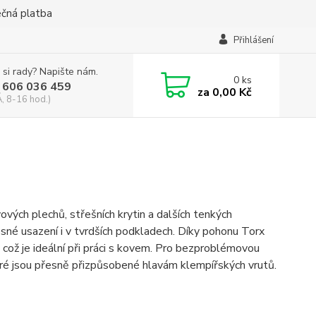
ečná platba
Přihlášení
 si rady? Napište nám.
0
ks
 606 036 459
za
0,00 Kč
, 8-16 hod.)
vých plechů, střešních krytin a dalších tenkých
sné usazení i v tvrdších podkladech. Díky pohonu Torx
což je ideální při práci s kovem. Pro bezproblémovou
eré jsou přesně přizpůsobené hlavám klempířských vrutů.