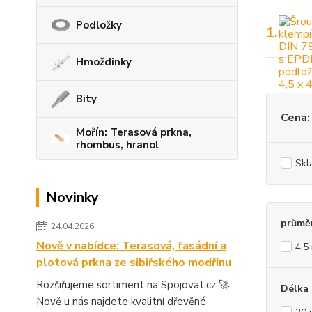
Podložky
1.
Hmoždinky
Bity
Cena:
Mořín: Terasová prkna,
rhombus, hranol
Skl
Novinky
průmě
24.04.2026
Nově v nabídce: Terasová, fasádní a
4,5
plotová prkna ze sibiřského modřínu
Rozšiřujeme sortiment na Spojovat.cz 🚀
Délka
Nově u nás najdete kvalitní dřevěné