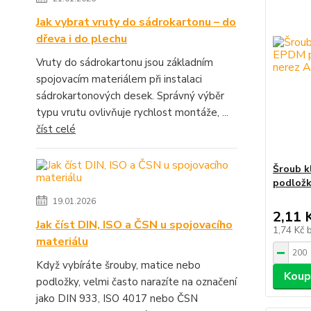
Jak vybrat vruty do sádrokartonu – do
dřeva i do plechu
Vruty do sádrokartonu jsou základním
spojovacím materiálem při instalaci
sádrokartonových desek. Správný výběr
typu vrutu ovlivňuje rychlost montáže, ...
číst celé
Šroub k
podložk
19.01.2026
2,11 
Jak číst DIN, ISO a ČSN u spojovacího
1,74 Kč
materiálu
Když vybíráte šrouby, matice nebo
Koup
podložky, velmi často narazíte na označení
jako DIN 933, ISO 4017 nebo ČSN