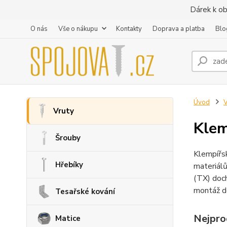
Dárek k ob
O nás
Vše o nákupu
Kontakty
Doprava a platba
Blo
Úvod
V
Vruty
Klem
Šrouby
Klempířsk
Hřebíky
materiálů
(TX) doch
montáž d
Tesařské kování
Nejpro
Matice