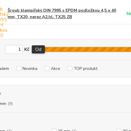
Šroub klempířský DIN 7995 s EPDM podložkou 4,5 x 40
Sk
mm, TX20, nerez A2.hl. TX25 ZB
Kč
Od
adem
Novinka
Akce
TOP produkt
r
 mm
(9)