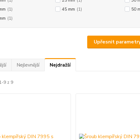
 mm
(1)
25 mm
(1)
30 
 mm
(1)
45 mm
(1)
50 
 mm
(1)
Upřesnit parametr
jší
Nejlevnější
Nejdražší
1-9 z 9