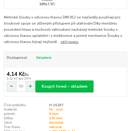
Metrické šrouby s válcovou hlavou DIN 912 se nejčastěji používají pro
šroubové spoje se ztíženým přístupem při utahování.Díky menšímu
provedení hlavy a možnosti zahloubení nacházejí metrické šrouby s
válcovou hlavou uplatnění i v elektronice a jemné mechanice.Šrouby s
válcovou hlavou bývají nejčastě...
celý popis
Dostupnost
Skladem
4,14 Kč
/
ks
3,42 Kč
bez DPH
Koupit hned – skladem
Číslo produktu:
H-15287
materiál:
Fe - ocel
průměr:
8 mm
Délka:
130 mm
Závit:
částečný
Tvar hlavy:
válcová