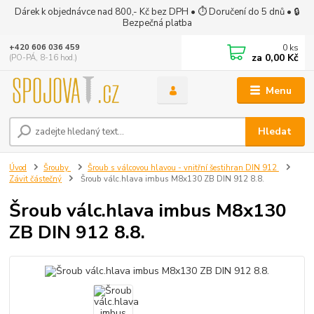
Dárek k objednávce nad 800,- Kč bez DPH • ⏱ Doručení do 5 dnů • 🔒
Bezpečná platba
0
ks
+420 606 036 459
za
0,00 Kč
(PO-PÁ, 8-16 hod.)
Menu
Hledat
Úvod
Šrouby
Šroub s válcovou hlavou - vnitřní šestihran DIN 912
Závit částečný
Šroub válc.hlava imbus M8x130 ZB DIN 912 8.8.
Šroub válc.hlava imbus M8x130
ZB DIN 912 8.8.