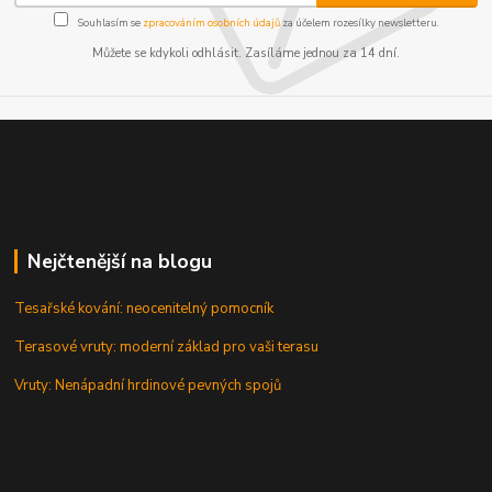
Souhlasím se
zpracováním osobních údajů
za účelem rozesílky newsletteru.
Můžete se kdykoli odhlásit. Zasíláme jednou za 14 dní.
Nejčtenější na blogu
Tesařské kování: neocenitelný pomocník
Terasové vruty: moderní základ pro vaši terasu
Vruty: Nenápadní hrdinové pevných spojů