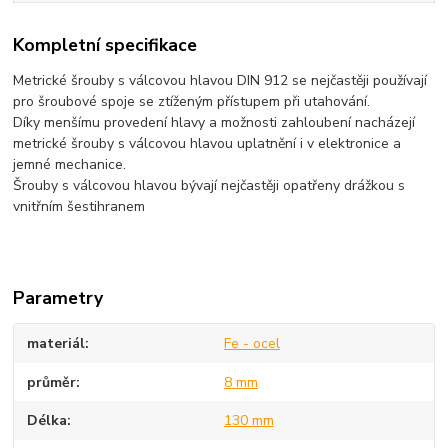
Kompletní specifikace
Metrické šrouby s válcovou hlavou DIN 912 se nejčastěji používají
pro šroubové spoje se ztíženým přístupem při utahování.
Díky menšímu provedení hlavy a možnosti zahloubení nacházejí
metrické šrouby s válcovou hlavou uplatnění i v elektronice a
jemné mechanice.
Šrouby s válcovou hlavou bývají nejčastěji opatřeny drážkou s
vnitřním šestihranem
Parametry
materiál
Fe - ocel
průměr
8 mm
Délka
130 mm