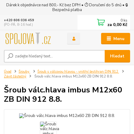
Dárek k objednávce nad 800,- Kč bez DPH • ⏱ Doručení do 5 dnů • 🔒
Bezpečná platba
0
ks
+420 606 036 459
za
0,00 Kč
(PO-PÁ, 8-16 hod.)
Menu
Hledat
Úvod
Šrouby
Šroub s válcovou hlavou - vnitřní šestihran DIN 912
Závit částečný
Šroub válc.hlava imbus M12x60 ZB DIN 912 8.8.
Šroub válc.hlava imbus M12x60
ZB DIN 912 8.8.