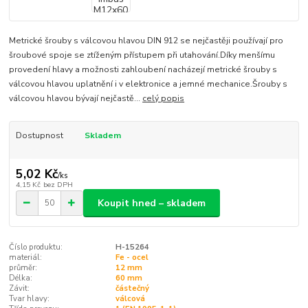
Metrické šrouby s válcovou hlavou DIN 912 se nejčastěji používají pro
šroubové spoje se ztíženým přístupem při utahování.Díky menšímu
provedení hlavy a možnosti zahloubení nacházejí metrické šrouby s
válcovou hlavou uplatnění i v elektronice a jemné mechanice.Šrouby s
válcovou hlavou bývají nejčastě...
celý popis
Dostupnost
Skladem
5,02 Kč
/
ks
4,15 Kč
bez DPH
Koupit hned – skladem
Číslo produktu:
H-15264
materiál:
Fe - ocel
průměr:
12 mm
Délka:
60 mm
Závit:
částečný
Tvar hlavy:
válcová