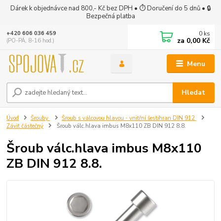
Dárek k objednávce nad 800,- Kč bez DPH • ⏱ Doručení do 5 dnů • 🔒
Bezpečná platba
0
ks
+420 606 036 459
za
0,00 Kč
(PO-PÁ, 8-16 hod.)
Menu
Hledat
Úvod
Šrouby
Šroub s válcovou hlavou - vnitřní šestihran DIN 912
Závit částečný
Šroub válc.hlava imbus M8x110 ZB DIN 912 8.8.
Šroub válc.hlava imbus M8x110
ZB DIN 912 8.8.