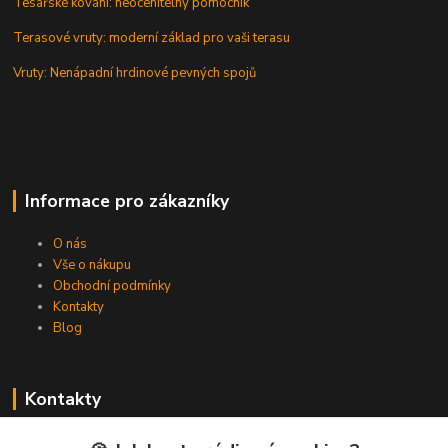
Tesařské kování: neocenitelný pomocník
Terasové vruty: moderní základ pro vaši terasu
Vruty: Nenápadní hrdinové pevných spojů
Informace pro zákazníky
O nás
Vše o nákupu
Obchodní podmínky
Kontakty
Blog
Kontakty
Zákaznická podpora Spojovat.cz