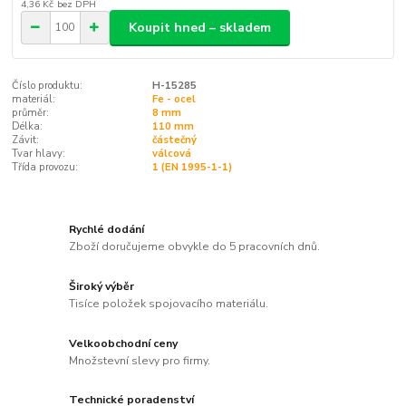
4,36 Kč
bez DPH
Koupit hned – skladem
Číslo produktu:
H-15285
materiál:
Fe - ocel
průměr:
8 mm
Délka:
110 mm
Závit:
částečný
Tvar hlavy:
válcová
Třída provozu:
1 (EN 1995-1-1)
Rychlé dodání
Zboží doručujeme obvykle do 5 pracovních dnů.
Široký výběr
Tisíce položek spojovacího materiálu.
Velkoobchodní ceny
Množstevní slevy pro firmy.
Technické poradenství