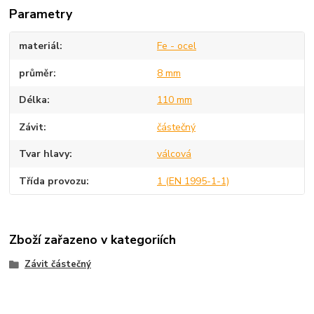
Parametry
materiál
Fe - ocel
průměr
8 mm
Délka
110 mm
Závit
částečný
Tvar hlavy
válcová
Třída provozu
1 (EN 1995-1-1)
Zboží zařazeno v kategoriích
Závit částečný