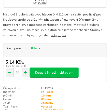
Metrické šrouby s válcovou hlavou DIN 912 se nejčastěji používají pro
šroubové spoje se ztíženým přístupem při utahování.Díky menšímu
provedení hlavy a možnosti zahloubení nacházejí metrické šrouby s
válcovou hlavou uplatnění i v elektronice a jemné mechanice.Šrouby s
válcovou hlavou bývají nejčastě...
celý popis
Dostupnost
Skladem
5,14 Kč
/
ks
4,25 Kč
bez DPH
Koupit hned – skladem
Číslo produktu:
H-15252
materiál:
Fe - ocel
průměr:
10 mm
Délka:
85 mm
Závit:
částečný
Tvar hlavy:
válcová