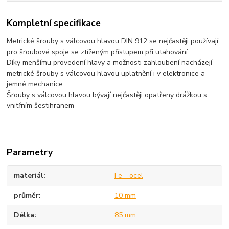
Kompletní specifikace
Metrické šrouby s válcovou hlavou DIN 912 se nejčastěji používají
pro šroubové spoje se ztíženým přístupem při utahování.
Díky menšímu provedení hlavy a možnosti zahloubení nacházejí
metrické šrouby s válcovou hlavou uplatnění i v elektronice a
jemné mechanice.
Šrouby s válcovou hlavou bývají nejčastěji opatřeny drážkou s
vnitřním šestihranem
Parametry
materiál
Fe - ocel
průměr
10 mm
Délka
85 mm