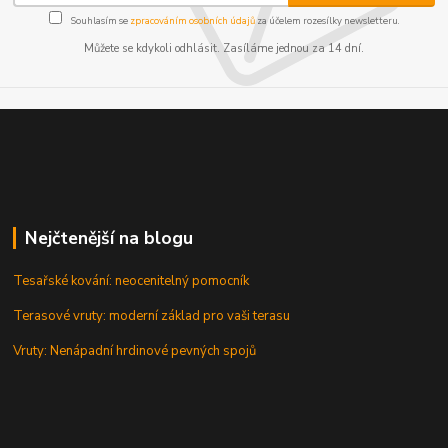
Souhlasím se
zpracováním osobních údajů
za účelem rozesílky newsletteru.
Můžete se kdykoli odhlásit. Zasíláme jednou za 14 dní.
Nejčtenější na blogu
Tesařské kování: neocenitelný pomocník
Terasové vruty: moderní základ pro vaši terasu
Vruty: Nenápadní hrdinové pevných spojů