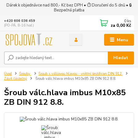
Dárek k objednávce nad 800,- Kč bez DPH • ⏱ Doručení do 5 dnů • 🔒
Bezpečná platba
0
ks
+420 606 036 459
za
0,00 Kč
(PO-PÁ, 8-16 hod.)
Menu
Hledat
Úvod
Šrouby
Šroub s válcovou hlavou - vnitřní šestihran DIN 912
Závit částečný
Šroub válc.hlava imbus M10x85 ZB DIN 912 8.8.
Šroub válc.hlava imbus M10x85
ZB DIN 912 8.8.