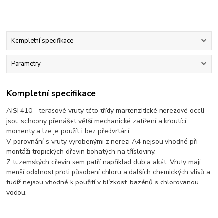
Kompletní specifikace
Parametry
Kompletní specifikace
AISI 410 - terasové vruty této třídy martenzitické nerezové oceli
jsou schopny přenášet větší mechanické zatížení a kroutící
momenty a lze je použít i bez předvrtání.
V porovnání s vruty vyrobenými z nerezi A4 nejsou vhodné při
montáži tropických dřevin bohatých na třísloviny.
Z tuzemských dřevin sem patří například dub a akát. Vruty mají
menší odolnost proti působení chloru a dalších chemických vlivů a
tudíž nejsou vhodné k použití v blízkosti bazénů s chlorovanou
vodou.