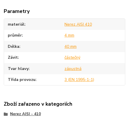
Parametry
materiál
Nerez AISI 410
průměr
4 mm
Délka
40 mm
Závit
částečný
Tvar hlavy
zápustná
Třída provozu
3 (EN 1995-1-1)
Zboží zařazeno v kategoriích
Nerez AISI - 410