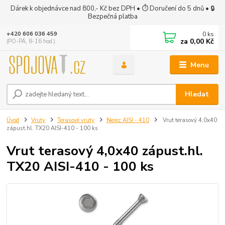
Dárek k objednávce nad 800,- Kč bez DPH • ⏱ Doručení do 5 dnů • 🔒
Bezpečná platba
0
ks
+420 606 036 459
za
0,00 Kč
(PO-PÁ, 8-16 hod.)
Menu
Hledat
Úvod
Vruty
Terasové vruty
Nerez AISI - 410
Vrut terasový 4,0x40
zápust.hl. TX20 AISI-410 - 100 ks
Vrut terasový 4,0x40 zápust.hl.
TX20 AISI-410 - 100 ks