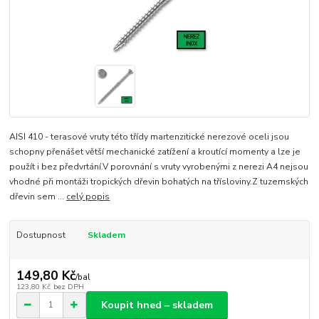
AISI 410 - terasové vruty této třídy martenzitické nerezové oceli jsou
schopny přenášet větší mechanické zatížení a kroutící momenty a lze je
použít i bez předvrtání.V porovnání s vruty vyrobenými z nerezi A4 nejsou
vhodné při montáži tropických dřevin bohatých na třísloviny.Z tuzemských
dřevin sem ...
celý popis
Dostupnost
Skladem
149,80 Kč
/
bal
123,80 Kč
bez DPH
Koupit hned – skladem