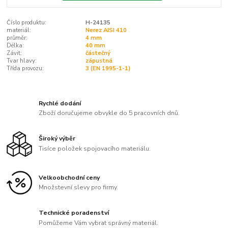
Číslo produktu:
H-24135
materiál:
Nerez AISI 410
průměr:
4 mm
Délka:
40 mm
Závit:
částečný
Tvar hlavy:
zápustná
Třída provozu:
3 (EN 1995-1-1)
Rychlé dodání
Zboží doručujeme obvykle do 5 pracovních dnů.
Široký výběr
Tisíce položek spojovacího materiálu.
Velkoobchodní ceny
Množstevní slevy pro firmy.
Technické poradenství
Pomůžeme Vám vybrat správný materiál.