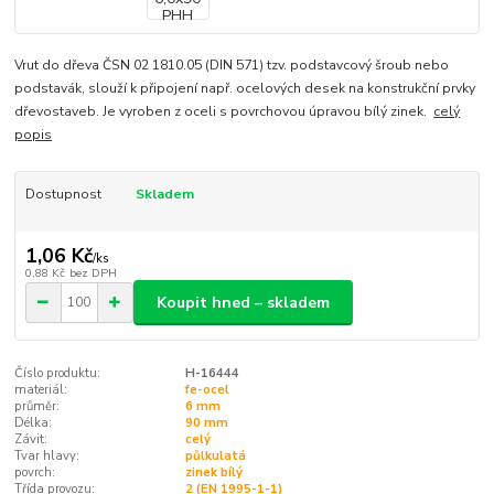
Vrut do dřeva ČSN 02 1810.05 (DIN 571) tzv. podstavcový šroub nebo
podstavák, slouží k připojení např. ocelových desek na konstrukční prvky
dřevostaveb. Je vyroben z oceli s povrchovou úpravou bílý zinek.
celý
popis
Dostupnost
Skladem
1,06 Kč
/
ks
0,88 Kč
bez DPH
Koupit hned – skladem
Číslo produktu:
H-16444
materiál:
fe-ocel
průměr:
6 mm
Délka:
90 mm
Závit:
celý
Tvar hlavy:
půlkulatá
povrch:
zinek bílý
Třída provozu:
2 (EN 1995-1-1)