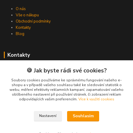
O nás
Vše o nákupu
Obchodní podmínky
Kontakty
Blog
Kontakty
Zákaznická podpora Spojovat.cz
🍪 Jak byste rádi své cookies?
+420 606 036 459
(PO-PÁ, 8-16 hod.)
Soubory cookies používáme ke správnému fungování našeho e-
shopu a v případě vašeho souhlasu také ke sledování statistik o
webu, měření efektivity reklamních kampaní, zapamatování vašeho
info@spojovat.cz
oblíbeného nastavení při používání stránek, či zobrazení reklam
odpovídajících vašim preferencím.
Více k využití cookies
Souhlasím
Nastavení
Všechna práva vyhrazena Spojovat.cz