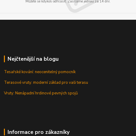
Můžete se kdykoli odhlásit. Zasíláme jednou za 14 dní.
Nejčtenější na blogu
Tesařské kování: neocenitelný pomocník
Terasové vruty: moderní základ pro vaši terasu
Vruty: Nenápadní hrdinové pevných spojů
Informace pro zákazníky