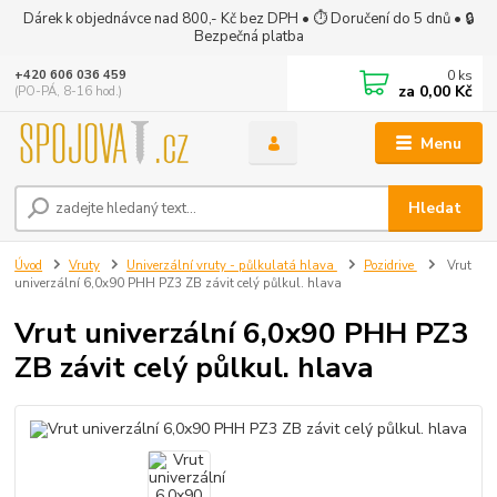
Dárek k objednávce nad 800,- Kč bez DPH • ⏱ Doručení do 5 dnů • 🔒
Bezpečná platba
0
ks
+420 606 036 459
za
0,00 Kč
(PO-PÁ, 8-16 hod.)
Menu
Hledat
Úvod
Vruty
Univerzální vruty - půlkulatá hlava
Pozidrive
Vrut
univerzální 6,0x90 PHH PZ3 ZB závit celý půlkul. hlava
Vrut univerzální 6,0x90 PHH PZ3
ZB závit celý půlkul. hlava