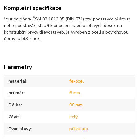
Kompletní specifikace
Vrut do dřeva ČSN 02 1810.05 (DIN 571) tzv. podstavcový šroub
nebo podstavák, slouží k připojení např. ocelových desek na
konstrukční prvky dřevostaveb. Je vyroben z oceli s povrchovou
úpravou bílý zinek.
Parametry
materiál
fe-ocel
průměr
6 mm
Délka
90 mm
Závit
celý
Tvar hlavy
půlkulatá