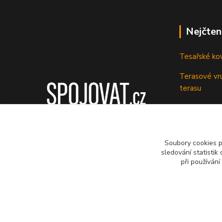
Nejčten
Tesařské ko
Terasové vru
terasu
Vruty: Nená
Soubory cookies 
sledování statisti
při používání