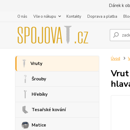
Dárek k ob
O nás
Vše o nákupu
Kontakty
Doprava a platba
Blo
Úvod
V
Vruty
Vrut
Šrouby
hlav
Hřebíky
Tesařské kování
Matice