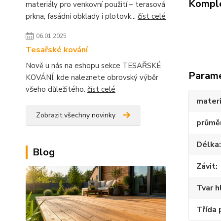
Komple
materiály pro venkovní použití – terasová
prkna, fasádní obklady i plotovk...
číst celé
06.01.2025
Tesařské kování
Nově u nás na eshopu sekce TESAŘSKÉ
Param
KOVÁNÍ, kde naleznete obrovský výběr
všeho důležitého.
číst celé
materi
Zobrazit všechny novinky
průmě
Délka
Blog
Závit
Tvar h
Třída 