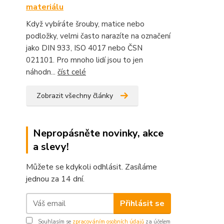
materiálu
Když vybíráte šrouby, matice nebo
podložky, velmi často narazíte na označení
jako DIN 933, ISO 4017 nebo ČSN
021101. Pro mnoho lidí jsou to jen
náhodn...
číst celé
Zobrazit všechny články
Nepropásněte novinky, akce
a slevy!
Můžete se kdykoli odhlásit. Zasíláme
jednou za 14 dní.
Přihlásit se
Souhlasím se
zpracováním osobních údajů
za účelem