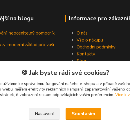
ější na blogu
Informace pro zákazní
vání: neocenitelný pomocník
O nás
Vše o nákupu
ty: moderní základ pro vaši
Obchodní podmínky
Kontakty
Blog
padní hrdinové pevných spojů
🍪 Jak byste rádi své cookies?
používáme ke správnému fungování našeho e-shopu a v případě vašeho
k o webu, měření efektivity reklamních kampaní, zapamatování vašeho o
 stránek, či zobrazení reklam odpovídajících vašim preferencím.
Více k v
Souhlasím
Nastavení