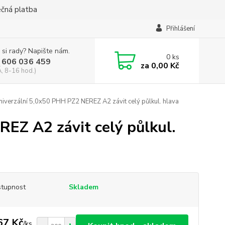
ečná platba
Přihlášení
 si rady? Napište nám.
0
ks
 606 036 459
za
0,00 Kč
, 8-16 hod.)
niverzální 5,0x50 PHH PZ2 NEREZ A2 závit celý půlkul. hlava
EZ A2 závit celý půlkul.
tupnost
Skladem
67 Kč
/
ks