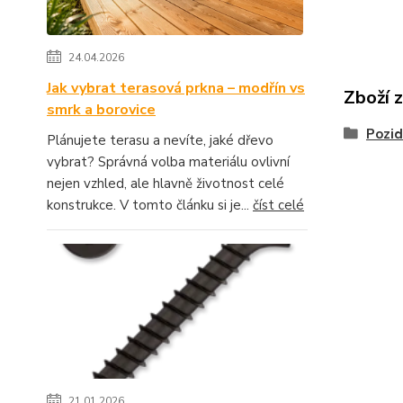
24.04.2026
Jak vybrat terasová prkna – modřín vs
Zboží 
smrk a borovice
Pozid
Plánujete terasu a nevíte, jaké dřevo
vybrat? Správná volba materiálu ovlivní
nejen vzhled, ale hlavně životnost celé
konstrukce. V tomto článku si je...
číst celé
21.01.2026