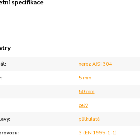
tní specifikace
etry
ál
nerez AISI 304
r
5 mm
50 mm
celý
lavy
půlkulatá
provozu
3 (EN 1995-1-1)