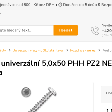
jednávce nad 800,- Kč bez DPH • ⏱ Doručení do 5 dnů • 🔒 Bezp
g
Nevíte
Hledat
+420
(PO-PÁ
ruty
Univerzální vruty - půlkulatá hlava
Pozidrive - nerez
Vrut u
 univerzální 5,0x50 PHH PZ2 NER
a
Dos
1,