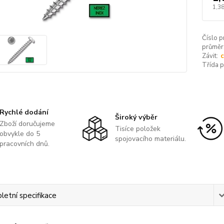
1,38
Číslo p
průměr
Závit:
c
Třída 
Rychlé dodání
Široký výběr
Zboží doručujeme
Tisíce položek
obvykle do 5
spojovacího materiálu.
pracovních dnů.
etní specifikace