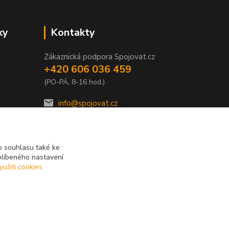
ky
Kontakty
Zákaznická podpora Spojovat.cz
+420 606 036 459
(PO-PÁ, 8-16 hod.)
info@spojovat.cz
 souhlasu také ke
blíbeného nastavení
yužití cookies