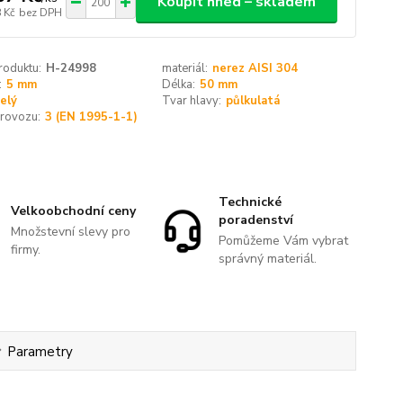
Koupit hned – skladem
 Kč
bez DPH
roduktu:
H-24998
materiál:
nerez AISI 304
:
5 mm
Délka:
50 mm
elý
Tvar hlavy:
půlkulatá
provozu:
3 (EN 1995-1-1)
Technické
Velkoobchodní ceny
poradenství
Množstevní slevy pro
Pomůžeme Vám vybrat
firmy.
správný materiál.
Parametry