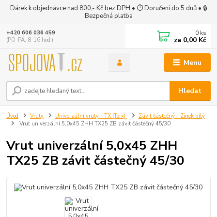
Dárek k objednávce nad 800,- Kč bez DPH • ⏱ Doručení do 5 dnů • 🔒
Bezpečná platba
0
ks
+420 606 036 459
za
0,00 Kč
(PO-PÁ, 8-16 hod.)
Menu
Hledat
Úvod
Vruty
Univerzální vruty - TX (Torx)
Závit částečný - Zinek bílý
Vrut univerzální 5,0x45 ZHH TX25 ZB závit částečný 45/30
Vrut univerzální 5,0x45 ZHH
TX25 ZB závit částečný 45/30