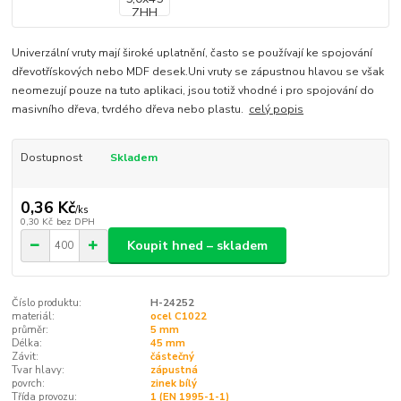
Univerzální vruty mají široké uplatnění, často se používají ke spojování
dřevotřískových nebo MDF desek.Uni vruty se zápustnou hlavou se však
neomezují pouze na tuto aplikaci, jsou totiž vhodné i pro spojování do
masivního dřeva, tvrdého dřeva nebo plastu.
celý popis
Dostupnost
Skladem
0,36 Kč
/
ks
0,30 Kč
bez DPH
Koupit hned – skladem
Číslo produktu:
H-24252
materiál:
ocel C1022
průměr:
5 mm
Délka:
45 mm
Závit:
částečný
Tvar hlavy:
zápustná
povrch:
zinek bílý
Třída provozu:
1 (EN 1995-1-1)