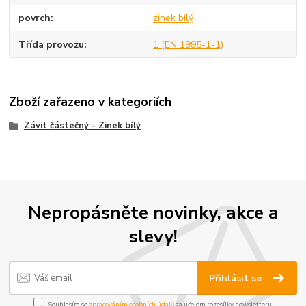
povrch
zinek bílý
Třída provozu
1 (EN 1995-1-1)
Zboží zařazeno v kategoriích
Závit částečný - Zinek bílý
Nepropásněte novinky, akce a
slevy!
Přihlásit se
Souhlasím se
zpracováním osobních údajů
za účelem rozesílky newsletteru.