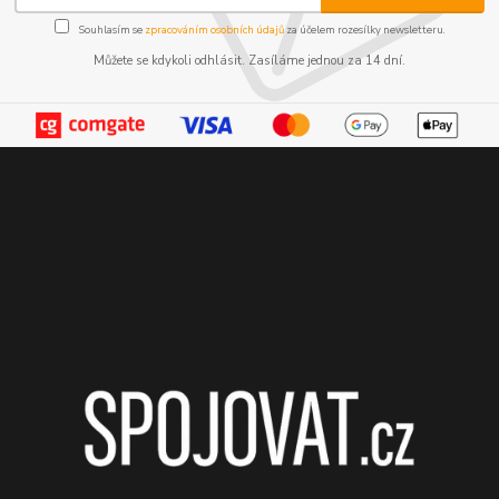
Souhlasím se
zpracováním osobních údajů
za účelem rozesílky newsletteru.
Můžete se kdykoli odhlásit. Zasíláme jednou za 14 dní.