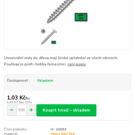
Univerzální vruty do dřeva mají široké uplatnění ve všech oborech.
Používají je profi i hobby řemeslníci.
celý popis
Dostupnost
Skladem
1,03 Kč
/
ks
0,85 Kč
bez DPH
Koupit hned – skladem
Číslo produktu:
H- 24993
materiál:
nerez AISI 304