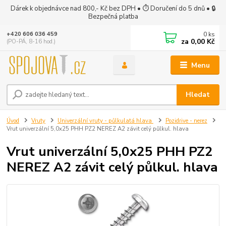
Dárek k objednávce nad 800,- Kč bez DPH • ⏱ Doručení do 5 dnů • 🔒
Bezpečná platba
0
ks
+420 606 036 459
za
0,00 Kč
(PO-PÁ, 8-16 hod.)
Menu
Hledat
Úvod
Vruty
Univerzální vruty - půlkulatá hlava
Pozidrive - nerez
Vrut univerzální 5,0x25 PHH PZ2 NEREZ A2 závit celý půlkul. hlava
Vrut univerzální 5,0x25 PHH PZ2
NEREZ A2 závit celý půlkul. hlava