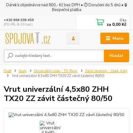
Dárek k objednávce nad 800,- Kč bez DPH • ⏱ Doručení do 5 dnů • 🔒
Bezpečná platba
0
ks
+420 606 036 459
za
0,00 Kč
(PO-PÁ, 8-16 hod.)
Menu
Hledat
Úvod
Vruty
Univerzální vruty - TX (Torx)
Závit částečný - Zinek žlutý
Vrut univerzální 4,5x80 ZHH TX20 ZZ závit částečný 80/50
Vrut univerzální 4,5x80 ZHH
TX20 ZZ závit částečný 80/50