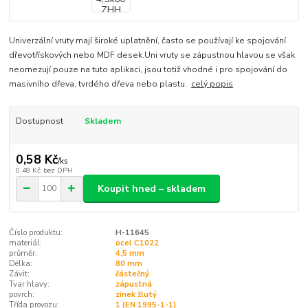
Univerzální vruty mají široké uplatnění, často se používají ke spojování
dřevotřískových nebo MDF desek.Uni vruty se zápustnou hlavou se však
neomezují pouze na tuto aplikaci, jsou totiž vhodné i pro spojování do
masivního dřeva, tvrdého dřeva nebo plastu.
celý popis
Dostupnost
Skladem
0,58 Kč
/
ks
0,48 Kč
bez DPH
Koupit hned – skladem
Číslo produktu:
H-11645
materiál:
ocel C1022
průměr:
4,5 mm
Délka:
80 mm
Závit:
částečný
Tvar hlavy:
zápustná
povrch:
zinek žlutý
Třída provozu:
1 (EN 1995-1-1)