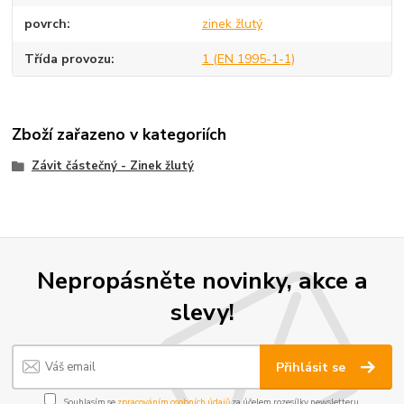
povrch
zinek žlutý
Třída provozu
1 (EN 1995-1-1)
Zboží zařazeno v kategoriích
Závit částečný - Zinek žlutý
Nepropásněte novinky, akce a
slevy!
Přihlásit se
Souhlasím se
zpracováním osobních údajů
za účelem rozesílky newsletteru.