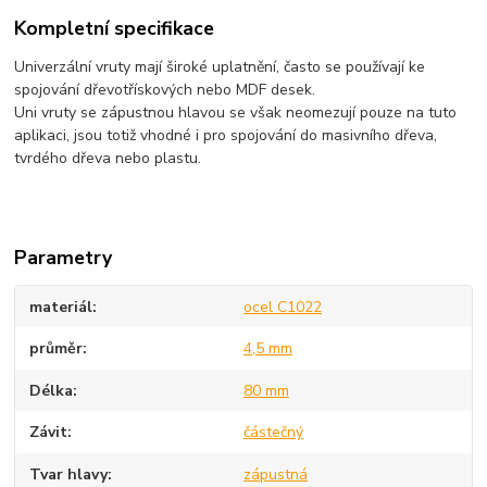
Kompletní specifikace
Univerzální vruty mají široké uplatnění, často se používají ke
spojování dřevotřískových nebo MDF desek.
Uni vruty se zápustnou hlavou se však neomezují pouze na tuto
aplikaci, jsou totiž vhodné i pro spojování do masivního dřeva,
tvrdého dřeva nebo plastu.
Parametry
materiál
ocel C1022
průměr
4,5 mm
Délka
80 mm
Závit
částečný
Tvar hlavy
zápustná