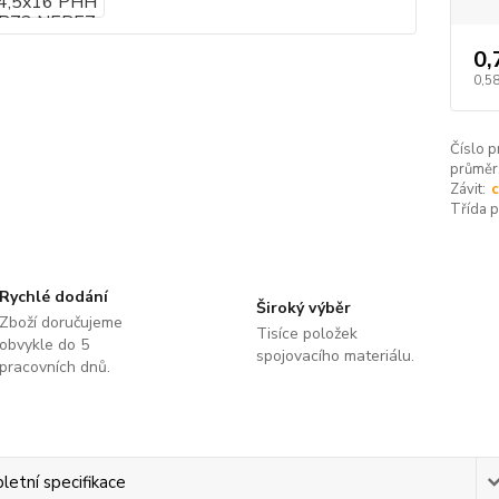
0,
0,58
Číslo p
průměr
Závit:
c
Třída 
Rychlé dodání
Široký výběr
Zboží doručujeme
Tisíce položek
obvykle do 5
spojovacího materiálu.
pracovních dnů.
etní specifikace