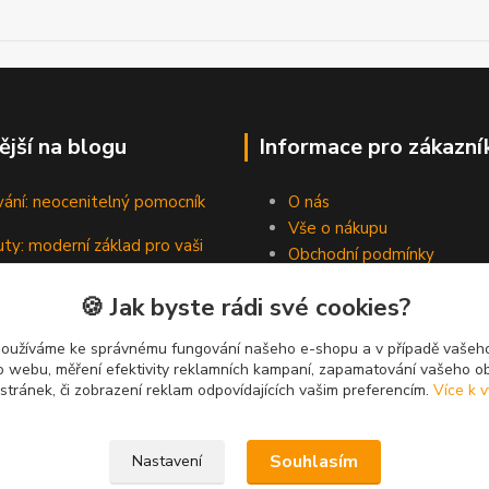
ější na blogu
Informace pro zákazní
vání: neocenitelný pomocník
O nás
Vše o nákupu
ty: moderní základ pro vaši
Obchodní podmínky
Kontakty
🍪 Jak byste rádi své cookies?
Blog
padní hrdinové pevných spojů
používáme ke správnému fungování našeho e-shopu a v případě vašeho
k o webu, měření efektivity reklamních kampaní, zapamatování vašeho o
 stránek, či zobrazení reklam odpovídajících vašim preferencím.
Více k v
Souhlasím
Nastavení