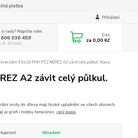
ečná platba
Přihlášení
 si rady? Napište nám.
0
ks
 606 036 459
za
0,00 Kč
, 8-16 hod.)
niverzální 4,5x16 PHH PZ2 NEREZ A2 závit celý půlkul. hlava
EZ A2 závit celý půlkul.
zální vruty do dřeva mají široké uplatnění ve všech oborech.
jí je profi i hobby řemeslníci.
celý popis
tupnost
Skladem