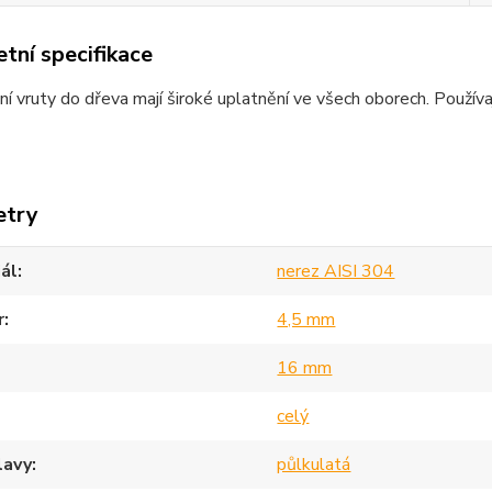
tní specifikace
ní vruty do dřeva mají široké uplatnění ve všech oborech. Používají
etry
ál
nerez AISI 304
r
4,5 mm
16 mm
celý
lavy
půlkulatá