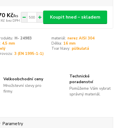
70 Kč
/
ks
Koupit hned – skladem
 Kč
bez DPH
roduktu:
H- 24983
materiál:
nerez AISI 304
:
4,5 mm
Délka:
16 mm
elý
Tvar hlavy:
půlkulatá
provozu:
3 (EN 1995-1-1)
Technické
Velkoobchodní ceny
poradenství
Množstevní slevy pro
Pomůžeme Vám vybrat
firmy.
správný materiál.
Parametry