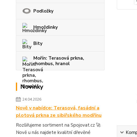
Podložky
Hmoždinky
Bity
Mořín: Terasová prkna,
rhombus, hranol
Novinky
24.04.2026
Nově v nabídce: Terasová, fasádní a
plotová prkna ze sibiřského modřínu
Rozšiřujeme sortiment na Spojovat.cz 🚀
Nově u nás najdete kvalitní dřevěné
Kompl