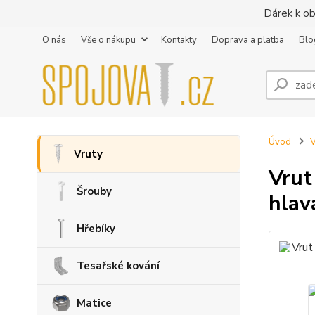
Dárek k ob
O nás
Vše o nákupu
Kontakty
Doprava a platba
Blo
Úvod
V
Vruty
Vrut
Šrouby
hlav
Hřebíky
Tesařské kování
Matice