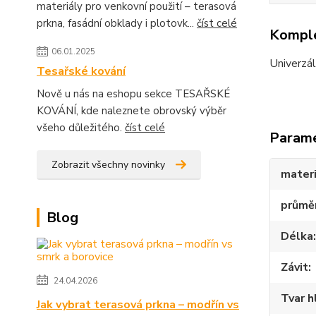
materiály pro venkovní použití – terasová
prkna, fasádní obklady i plotovk...
číst celé
Komple
06.01.2025
Univerzál
Tesařské kování
Nově u nás na eshopu sekce TESAŘSKÉ
KOVÁNÍ, kde naleznete obrovský výběr
všeho důležitého.
číst celé
Param
Zobrazit všechny novinky
materi
průmě
Blog
Délka
Závit
24.04.2026
Tvar h
Jak vybrat terasová prkna – modřín vs