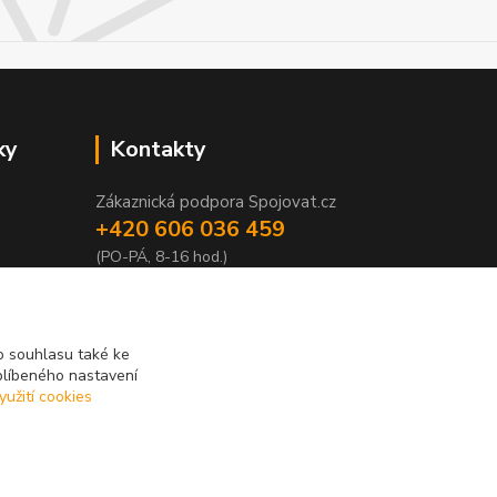
ky
Kontakty
Zákaznická podpora Spojovat.cz
+420 606 036 459
(PO-PÁ, 8-16 hod.)
info@spojovat.cz
 souhlasu také ke
blíbeného nastavení
yužití cookies