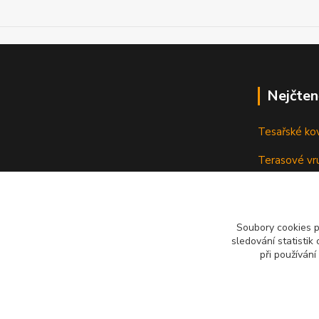
Nejčten
Tesařské ko
Terasové vru
terasu
Vruty: Nená
Soubory cookies 
sledování statisti
při používání