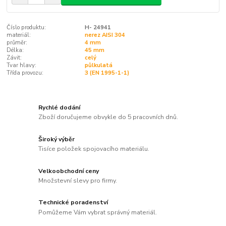
Číslo produktu:
H- 24941
materiál:
nerez AISI 304
průměr:
4 mm
Délka:
45 mm
Závit:
celý
Tvar hlavy:
půlkulatá
Třída provozu:
3 (EN 1995-1-1)
Rychlé dodání
Zboží doručujeme obvykle do 5 pracovních dnů.
Široký výběr
Tisíce položek spojovacího materiálu.
Velkoobchodní ceny
Množstevní slevy pro firmy.
Technické poradenství
Pomůžeme Vám vybrat správný materiál.