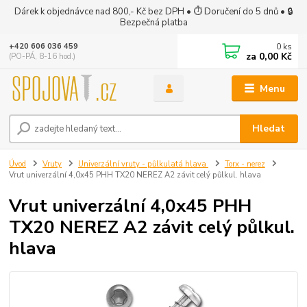
Dárek k objednávce nad 800,- Kč bez DPH • ⏱ Doručení do 5 dnů • 🔒
Bezpečná platba
0
ks
+420 606 036 459
za
0,00 Kč
(PO-PÁ, 8-16 hod.)
Menu
Hledat
Úvod
Vruty
Univerzální vruty - půlkulatá hlava
Torx - nerez
Vrut univerzální 4,0x45 PHH TX20 NEREZ A2 závit celý půlkul. hlava
Vrut univerzální 4,0x45 PHH
TX20 NEREZ A2 závit celý půlkul.
hlava