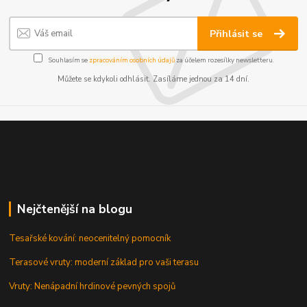
Přihlásit se
Souhlasím se
zpracováním osobních údajů
za účelem rozesílky newsletteru.
Můžete se kdykoli odhlásit. Zasíláme jednou za 14 dní.
Nejčtenější na blogu
Tesařské kování: neocenitelný pomocník
Terasové vruty: moderní základ pro vaši terasu
Vruty: Nenápadní hrdinové pevných spojů