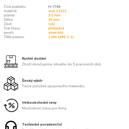
Číslo produktu:
H-7746
materiál:
ocel C1022
průměr:
3,5 mm
Délka:
35 mm
Závit:
celý
Tvar hlavy:
půlkulatá
povrch:
zinek bílý
Třída provozu:
2 (EN 1995-1-1)
Rychlé dodání
Zboží doručujeme obvykle do 5 pracovních dnů.
Široký výběr
Tisíce položek spojovacího materiálu.
Velkoobchodní ceny
Množstevní slevy pro firmy.
Technické poradenství