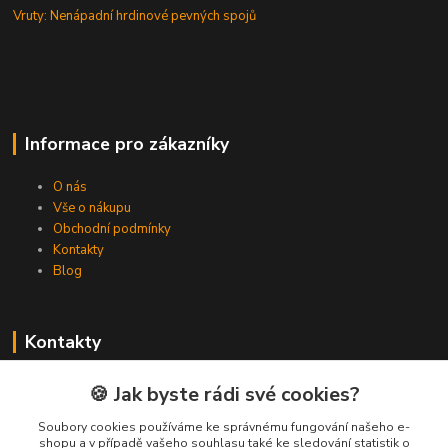
Vruty: Nenápadní hrdinové pevných spojů
Informace pro zákazníky
O nás
Vše o nákupu
Obchodní podmínky
Kontakty
Blog
Kontakty
Zákaznická podpora Spojovat.cz
🍪 Jak byste rádi své cookies?
+420 606 036 459
(PO-PÁ, 8-16 hod.)
Soubory cookies používáme ke správnému fungování našeho e-
shopu a v případě vašeho souhlasu také ke sledování statistik o