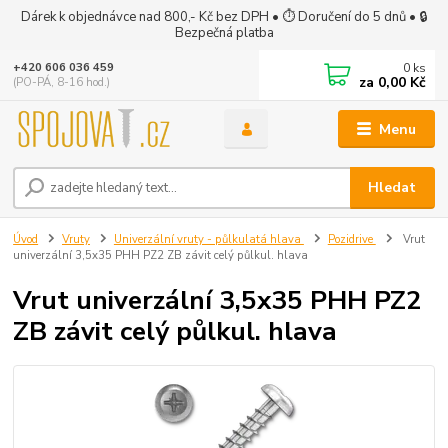
Dárek k objednávce nad 800,- Kč bez DPH • ⏱ Doručení do 5 dnů • 🔒
Bezpečná platba
0
ks
+420 606 036 459
za
0,00 Kč
(PO-PÁ, 8-16 hod.)
Menu
Hledat
Úvod
Vruty
Univerzální vruty - půlkulatá hlava
Pozidrive
Vrut
univerzální 3,5x35 PHH PZ2 ZB závit celý půlkul. hlava
Vrut univerzální 3,5x35 PHH PZ2
ZB závit celý půlkul. hlava