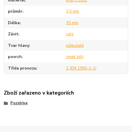
materiál
ocel C1022
průměr
3,5 mm
Délka
35 mm
Závit
celý
Tvar hlavy
půlkulatá
povrch
zinek bílý
Třída provozu
2 (EN 1995-1-1)
Zboží zařazeno v kategoriích
Pozidrive