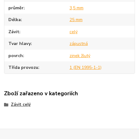
průměr
3,5 mm
Délka
25 mm
Závit
celý
Tvar hlavy
zápustná
povrch
zinek žlutý
Třída provozu
1 (EN 1995-1-1)
Zboží zařazeno v kategoriích
Závit celý