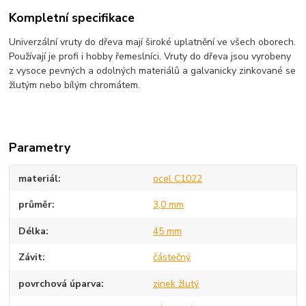
Kompletní specifikace
Univerzální vruty do dřeva mají široké uplatnění ve všech oborech.
Používají je profi i hobby řemeslníci. Vruty do dřeva jsou vyrobeny
z vysoce pevných a odolných materiálů a galvanicky zinkované se
žlutým nebo bílým chromátem.
Parametry
materiál
ocel C1022
průměr
3,0 mm
Délka
45 mm
Závit
částečný
povrchová úparva
zinek žlutý