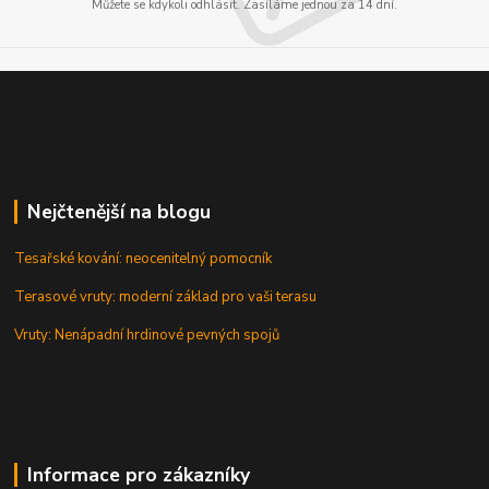
Můžete se kdykoli odhlásit. Zasíláme jednou za 14 dní.
Nejčtenější na blogu
Tesařské kování: neocenitelný pomocník
Terasové vruty: moderní základ pro vaši terasu
Vruty: Nenápadní hrdinové pevných spojů
Informace pro zákazníky