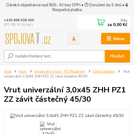
Dárek k objednávce nad 800,- Kč bez DPH • ⏱ Doručení do 5 dnů • 🔒
Bezpečná platba
0
ks
+420 606 036 459
za
0,00 Kč
(PO-PÁ, 8-16 hod.)
Menu
Hledat
Úvod
Vruty
Univerzální vruty - PZ (Pozidrive)
Závit částečný
Vrut
univerzální 3,0x45 ZHH PZ1 ZZ závit částečný 45/30
Vrut univerzální 3,0x45 ZHH PZ1
ZZ závit částečný 45/30