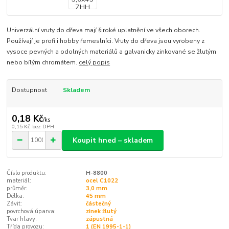
Univerzální vruty do dřeva mají široké uplatnění ve všech oborech.
Používají je profi i hobby řemeslníci. Vruty do dřeva jsou vyrobeny z
vysoce pevných a odolných materiálů a galvanicky zinkované se žlutým
nebo bílým chromátem.
celý popis
Dostupnost
Skladem
0,18 Kč
/
ks
0,15 Kč
bez DPH
Koupit hned – skladem
Číslo produktu:
H-8800
materiál:
ocel C1022
průměr:
3,0 mm
Délka:
45 mm
Závit:
částečný
povrchová úparva:
zinek žlutý
Tvar hlavy:
zápustná
Třída provozu:
1 (EN 1995-1-1)