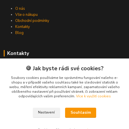
O nás
Vše o nákupu
Obchodní podmínky
Kontakty
Blog
Kontakty
Zákaznická podpora Spojovat.cz
🍪 Jak byste rádi své cookies?
+420 606 036 459
(PO-PÁ, 8-16 hod.)
Soubory cookies používáme ke správnému fungování našeho e-
shopu a v případě vašeho souhlasu také ke sledování statistik o
webu, měření efektivity reklamních kampaní, zapamatování vašeho
info@spojovat.cz
oblíbeného nastavení při používání stránek, či zobrazení reklam
odpovídajících vašim preferencím.
Více k využití cookies
Souhlasím
Nastavení
Všechna práva vyhrazena Spojovat.cz