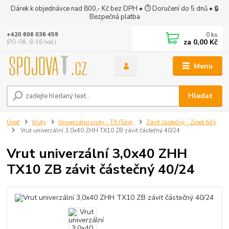
Dárek k objednávce nad 800,- Kč bez DPH • ⏱ Doručení do 5 dnů • 🔒
Bezpečná platba
0
ks
+420 606 036 459
za
0,00 Kč
(PO-PÁ, 8-16 hod.)
Menu
Hledat
Úvod
Vruty
Univerzální vruty - TX (Torx)
Závit částečný - Zinek bílý
Vrut univerzální 3,0x40 ZHH TX10 ZB závit částečný 40/24
Vrut univerzální 3,0x40 ZHH
TX10 ZB závit částečný 40/24