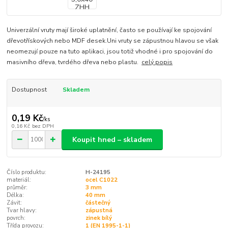
Univerzální vruty mají široké uplatnění, často se používají ke spojování
dřevotřískových nebo MDF desek.Uni vruty se zápustnou hlavou se však
neomezují pouze na tuto aplikaci, jsou totiž vhodné i pro spojování do
masivního dřeva, tvrdého dřeva nebo plastu.
celý popis
Dostupnost
Skladem
0,19 Kč
/
ks
0,16 Kč
bez DPH
Koupit hned – skladem
Číslo produktu:
H-24195
materiál:
ocel C1022
průměr:
3 mm
Délka:
40 mm
Závit:
částečný
Tvar hlavy:
zápustná
povrch:
zinek bílý
Třída provozu:
1 (EN 1995-1-1)