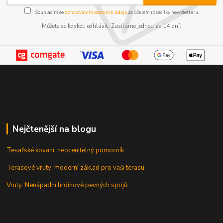
Souhlasím se
zpracováním osobních údajů
za účelem rozesílky newsletteru.
Můžete se kdykoli odhlásit. Zasíláme jednou za 14 dní.
Nejčtenější na blogu
Tesařské kování: neocenitelný pomocník
Terasové vruty: moderní základ pro vaši terasu
Vruty: Nenápadní hrdinové pevných spojů