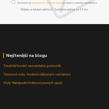
Souhlasím se
zpracováním osobních údajů
za účelem rozesílky newsletteru.
Můžete se kdykoli odhlásit. Zasíláme jednou za 14 dní.
Nejčtenější na blogu
Tesařské kování: neocenitelný pomocník
Terasové vruty: moderní základ pro vaši terasu
Vruty: Nenápadní hrdinové pevných spojů