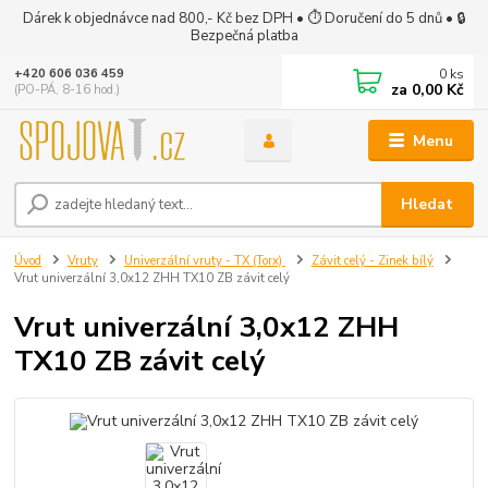
Dárek k objednávce nad 800,- Kč bez DPH • ⏱ Doručení do 5 dnů • 🔒
Bezpečná platba
0
ks
+420 606 036 459
za
0,00 Kč
(PO-PÁ, 8-16 hod.)
Menu
Hledat
Úvod
Vruty
Univerzální vruty - TX (Torx)
Závit celý - Zinek bílý
Vrut univerzální 3,0x12 ZHH TX10 ZB závit celý
Vrut univerzální 3,0x12 ZHH
TX10 ZB závit celý