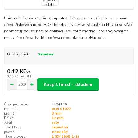
Univerzální vruty mají široké uplatnění, často se používají ke spojování
dřevotřískových nebo MDF desek.Uni vruty se zápustnou hlavou se však
neomezují pouze na tuto aplikaci, jsou totiž vhodné i pro spojování do
masivního dřeva, tvrdého dřeva nebo plastu.
celý popis
Dostupnost
Skladem
0,12 Kč
/
ks
0,10 Kč
bez DPH
Koupit hned – skladem
Číslo produktu:
H-24186
materiál:
ocel C1022
průměr:
3 mm
Délka:
12 mm
Závit:
celý
Tvar hlavy:
zápustná
povrch:
zinek bílý
Třída provozu:
1 (EN 1995-1-1)