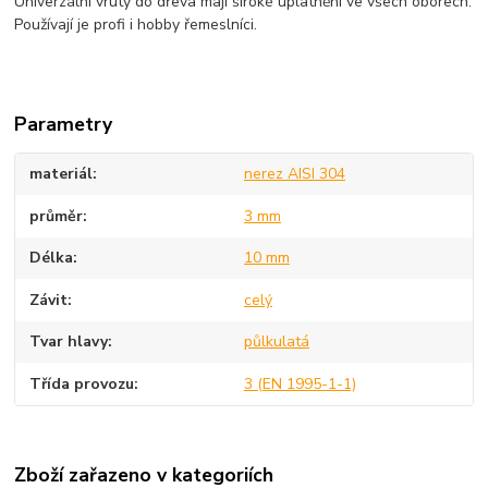
Univerzální vruty do dřeva mají široké uplatnění ve všech oborech.
Používají je profi i hobby řemeslníci.
Parametry
materiál
nerez AISI 304
průměr
3 mm
Délka
10 mm
Závit
celý
Tvar hlavy
půlkulatá
Třída provozu
3 (EN 1995-1-1)
Zboží zařazeno v kategoriích