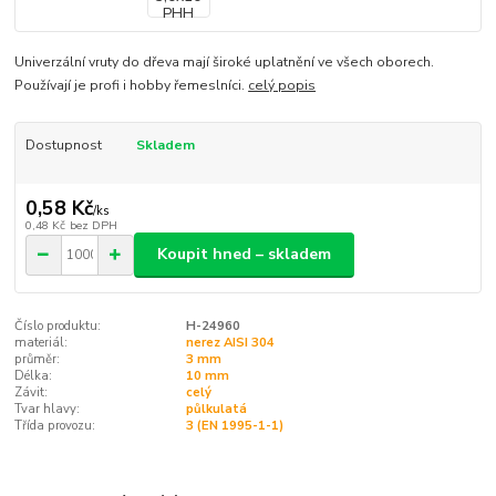
Univerzální vruty do dřeva mají široké uplatnění ve všech oborech.
Používají je profi i hobby řemeslníci.
celý popis
Dostupnost
Skladem
0,58 Kč
/
ks
0,48 Kč
bez DPH
Koupit hned – skladem
Číslo produktu:
H-24960
materiál:
nerez AISI 304
průměr:
3 mm
Délka:
10 mm
Závit:
celý
Tvar hlavy:
půlkulatá
Třída provozu:
3 (EN 1995-1-1)