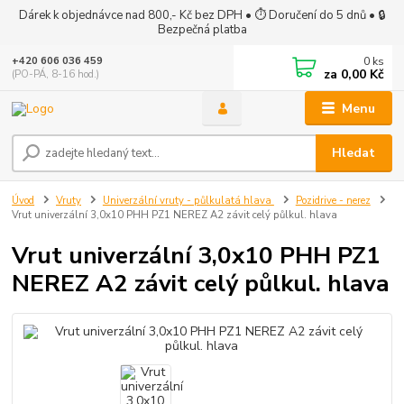
Dárek k objednávce nad 800,- Kč bez DPH • ⏱ Doručení do 5 dnů • 🔒
Bezpečná platba
0
ks
+420 606 036 459
za
0,00 Kč
(PO-PÁ, 8-16 hod.)
Menu
Hledat
Úvod
Vruty
Univerzální vruty - půlkulatá hlava
Pozidrive - nerez
Vrut univerzální 3,0x10 PHH PZ1 NEREZ A2 závit celý půlkul. hlava
Vrut univerzální 3,0x10 PHH PZ1
NEREZ A2 závit celý půlkul. hlava