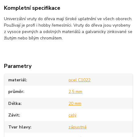
Kompletní specifikace
Univerzální vruty do dřeva mají široké uplatnění ve všech oborech.
Používají je profi i hobby řemeslníci. Vruty do dřeva jsou vyrobeny
z vysoce pevných a odolných materiálů a galvanicky zinkované se
žlutým nebo bílým chromátem.
Parametry
materiál
ocel C1022
průměr
2,5 mm
Délka
20 mm
Závit
celý
Tvar hlavy
zápustná