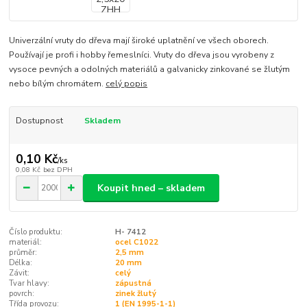
Univerzální vruty do dřeva mají široké uplatnění ve všech oborech.
Používají je profi i hobby řemeslníci. Vruty do dřeva jsou vyrobeny z
vysoce pevných a odolných materiálů a galvanicky zinkované se žlutým
nebo bílým chromátem.
celý popis
Dostupnost
Skladem
0,10 Kč
/
ks
0,08 Kč
bez DPH
Koupit hned – skladem
Číslo produktu:
H- 7412
materiál:
ocel C1022
průměr:
2,5 mm
Délka:
20 mm
Závit:
celý
Tvar hlavy:
zápustná
povrch:
zinek žlutý
Třída provozu:
1 (EN 1995-1-1)