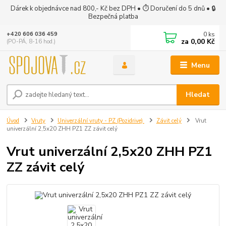
Dárek k objednávce nad 800,- Kč bez DPH • ⏱ Doručení do 5 dnů • 🔒
Bezpečná platba
0
ks
+420 606 036 459
za
0,00 Kč
(PO-PÁ, 8-16 hod.)
Menu
Hledat
Úvod
Vruty
Univerzální vruty - PZ (Pozidrive)
Závit celý
Vrut
univerzální 2,5x20 ZHH PZ1 ZZ závit celý
Vrut univerzální 2,5x20 ZHH PZ1
ZZ závit celý