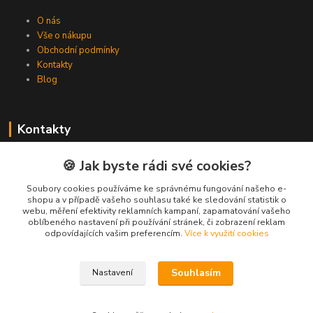
O nás
Vše o nákupu
Obchodní podmínky
Kontakty
Blog
Kontakty
Zákaznická podpora Spojovat.cz
🍪 Jak byste rádi své cookies?
+420 606 036 459
(PO-PÁ, 8-16 hod.)
Soubory cookies používáme ke správnému fungování našeho e-
shopu a v případě vašeho souhlasu také ke sledování statistik o
webu, měření efektivity reklamních kampaní, zapamatování vašeho
info@spojovat.cz
oblíbeného nastavení při používání stránek, či zobrazení reklam
odpovídajících vašim preferencím.
Více k využití cookies
Souhlasím
Nastavení
Všechna práva vyhrazena Spojovat.cz