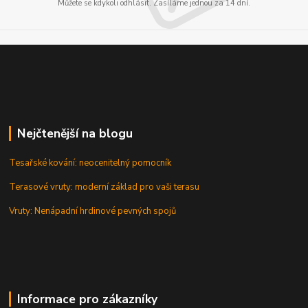
Můžete se kdykoli odhlásit. Zasíláme jednou za 14 dní.
Nejčtenější na blogu
Tesařské kování: neocenitelný pomocník
Terasové vruty: moderní základ pro vaši terasu
Vruty: Nenápadní hrdinové pevných spojů
Informace pro zákazníky