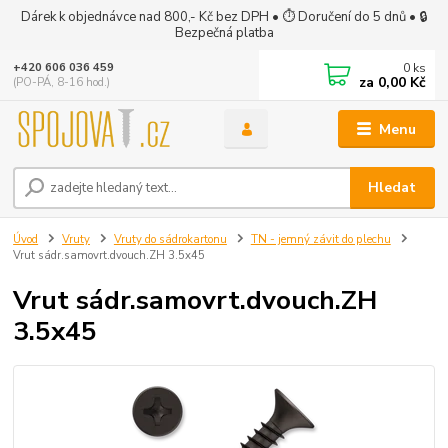
Dárek k objednávce nad 800,- Kč bez DPH • ⏱ Doručení do 5 dnů • 🔒
Bezpečná platba
0
ks
+420 606 036 459
za
0,00 Kč
(PO-PÁ, 8-16 hod.)
Menu
Hledat
Úvod
Vruty
Vruty do sádrokartonu
TN - jemný závit do plechu
Vrut sádr.samovrt.dvouch.ZH 3.5x45
Vrut sádr.samovrt.dvouch.ZH
3.5x45