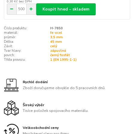
0,30 Kč
bez DPH
Koupit hned – skladem
Číslo produktu:
H-7650
materiál:
fe-ocel
průměr:
3,5 mm
Délka:
45 mm
Závit:
celý
Tvar hlavy:
zápustná
povrch:
černý fosfát
Třída provozu:
1 (EN 1995-1-1)
Rychlé dodání
Zboží doručujeme obvykle do 5 pracovních dnů.
Široký výběr
Tisíce položek spojovacího materiálu.
Velkoobchodní ceny
Množstevní slevy pro firmy.