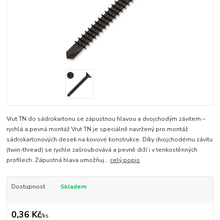
Vrut TN do sádrokartonu se zápustnou hlavou a dvojchodým závitem –
rychlá a pevná montáž Vrut TN je speciálně navržený pro montáž
sádrokartonových desek na kovové konstrukce. Díky dvojchodému závitu
(twin-thread) se rychle zašroubovává a pevně drží i v tenkostěnných
profilech. Zápustná hlava umožňuj...
celý popis
Dostupnost
Skladem
0,36 Kč
/
ks