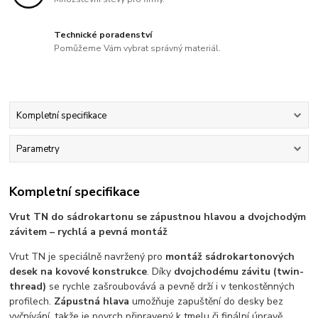
Technické poradenství
Pomůžeme Vám vybrat správný materiál.
Kompletní specifikace
Parametry
Kompletní specifikace
Vrut TN do sádrokartonu se zápustnou hlavou a dvojchodým
závitem – rychlá a pevná montáž
Vrut TN je speciálně navržený pro
montáž sádrokartonových
desek na kovové konstrukce
. Díky
dvojchodému závitu (twin-
thread)
se rychle zašroubovává a pevně drží i v tenkostěnných
profilech.
Zápustná hlava
umožňuje zapuštění do desky bez
vyčnívání, takže je povrch připravený k tmelu či finální úpravě.