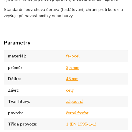
Standardní povrchová úprava (fosfátování) chrání proti korozi a
zvyšuje přilnavost omítky nebo barvy.
Parametry
materiál
fe-ocel
průměr
3,5 mm
Délka
45 mm
Závit
celý
Tvar hlavy
zápustná
povrch
černý fosfát
Třída provozu
1 (EN 1995-1-1)