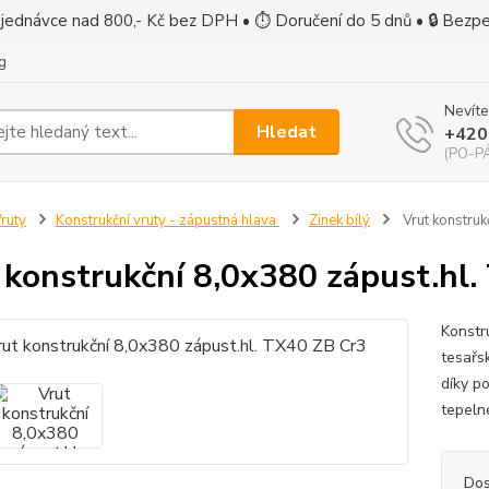
jednávce nad 800,- Kč bez DPH • ⏱ Doručení do 5 dnů • 🔒 Bezp
g
Nevíte
Hledat
+420
(PO-PÁ
ruty
Konstrukční vruty - zápustná hlava
Zinek bílý
Vrut konstruk
 konstrukční 8,0x380 zápust.hl
Konstr
tesařs
díky p
tepeln
Dos