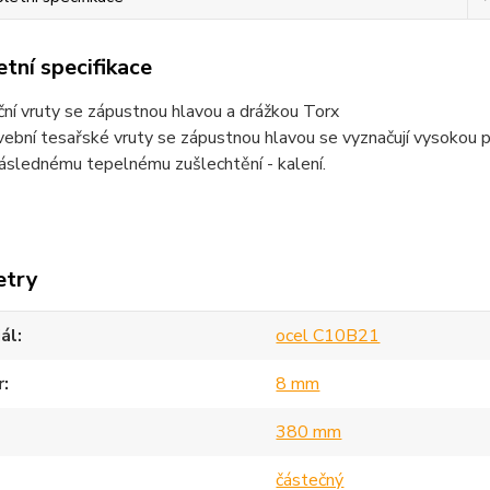
tní specifikace
ní vruty se zápustnou hlavou a drážkou Torx
ební tesařské vruty se zápustnou hlavou se vyznačují vysokou 
následnému tepelnému zušlechtění - kalení.
etry
ál
ocel C10B21
r
8 mm
380 mm
částečný