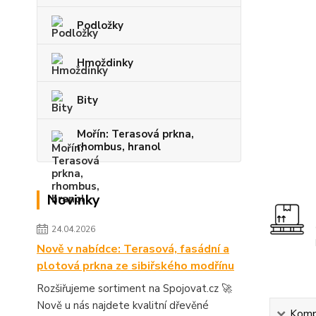
Podložky
Hmoždinky
Bity
Mořín: Terasová prkna,
rhombus, hranol
Novinky
24.04.2026
Nově v nabídce: Terasová, fasádní a
plotová prkna ze sibiřského modřínu
Rozšiřujeme sortiment na Spojovat.cz 🚀
Nově u nás najdete kvalitní dřevěné
Kompl