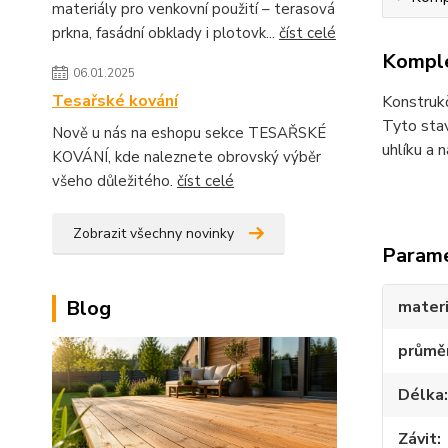
materiály pro venkovní použití – terasová
prkna, fasádní obklady i plotovk...
číst celé
Komple
06.01.2025
Tesařské kování
Konstrukč
Tyto stav
Nově u nás na eshopu sekce TESAŘSKÉ
uhlíku a 
KOVÁNÍ, kde naleznete obrovský výběr
všeho důležitého.
číst celé
Zobrazit všechny novinky
Param
Blog
materi
průmě
Délka
Závit