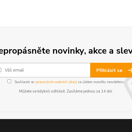
epropásněte novinky, akce a slev
Přihlásit se
Souhlasím se
zpracováním osobních údajů
za účelem rozesílky newsletteru.
Můžete se kdykoli odhlásit. Zasíláme jednou za 14 dní.