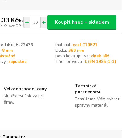
,33 Kč
/
ks
Koupit hned – skladem
84 Kč
bez DPH
roduktu:
H-22436
materiál:
ocel C10B21
:
8 mm
Délka:
380 mm
ástečný
povrchová úparva:
zinek bílý
avy:
zápustná
Třída provozu:
1 (EN 1995-1-1)
Technické
Velkoobchodní ceny
poradenství
Množstevní slevy pro
Pomůžeme Vám vybrat
firmy.
správný materiál.
Parametry