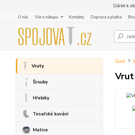
Dárek k ob
O nás
Vše o nákupu
Kontakty
Doprava a platba
Blo
Úvod
V
Vruty
Vrut
Šrouby
Hřebíky
Tesařské kování
Matice