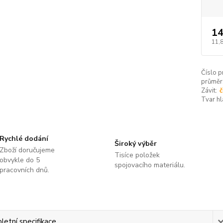
14
11,
Číslo p
průměr
Závit:
č
Tvar hl
Rychlé dodání
Široký výběr
Zboží doručujeme
Tisíce položek
obvykle do 5
spojovacího materiálu.
pracovních dnů.
etní specifikace