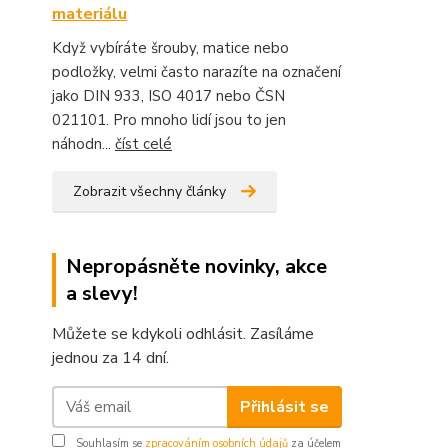
materiálu
Když vybíráte šrouby, matice nebo
podložky, velmi často narazíte na označení
jako DIN 933, ISO 4017 nebo ČSN
021101. Pro mnoho lidí jsou to jen
náhodn...
číst celé
Zobrazit všechny články
Nepropásněte novinky, akce
a slevy!
Můžete se kdykoli odhlásit. Zasíláme
jednou za 14 dní.
Přihlásit se
Souhlasím se
zpracováním osobních údajů
za účelem