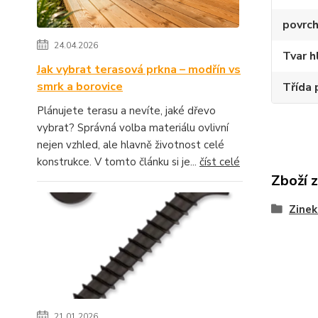
povrch
24.04.2026
Tvar h
Jak vybrat terasová prkna – modřín vs
smrk a borovice
Třída 
Plánujete terasu a nevíte, jaké dřevo
vybrat? Správná volba materiálu ovlivní
nejen vzhled, ale hlavně životnost celé
konstrukce. V tomto článku si je...
číst celé
Zboží 
Zinek
21.01.2026