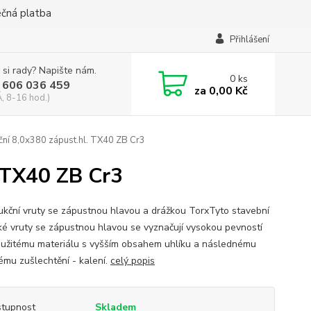
ečná platba
Přihlášení
 si rady? Napište nám.
0
ks
 606 036 459
za
0,00 Kč
, 8-16 hod.)
ční 8,0x380 zápust.hl. TX40 ZB Cr3
. TX40 ZB Cr3
ukční vruty se zápustnou hlavou a drážkou TorxTyto stavební
ké vruty se zápustnou hlavou se vyznačují vysokou pevností
oužitému materiálu s vyšším obsahem uhlíku a následnému
ému zušlechtění - kalení.
celý popis
tupnost
Skladem