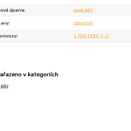
ová úparva
zinek bílý
lavy
zápustná
provozu
1 (EN 1995-1-1)
zařazeno v kategoriích
 bílý