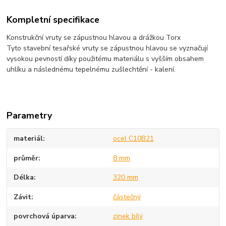
Kompletní specifikace
Konstrukční vruty se zápustnou hlavou a drážkou Torx
Tyto stavební tesařské vruty se zápustnou hlavou se vyznačují
vysokou pevností díky použitému materiálu s vyšším obsahem
uhlíku a následnému tepelnému zušlechtění - kalení.
Parametry
materiál
ocel C10B21
průměr
8 mm
Délka
320 mm
Závit
částečný
povrchová úparva
zinek bílý