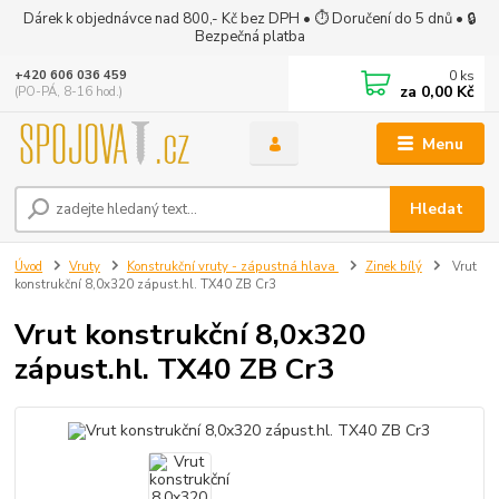
Dárek k objednávce nad 800,- Kč bez DPH • ⏱ Doručení do 5 dnů • 🔒
Bezpečná platba
0
ks
+420 606 036 459
za
0,00 Kč
(PO-PÁ, 8-16 hod.)
Menu
Hledat
Úvod
Vruty
Konstrukční vruty - zápustná hlava
Zinek bílý
Vrut
konstrukční 8,0x320 zápust.hl. TX40 ZB Cr3
Vrut konstrukční 8,0x320
zápust.hl. TX40 ZB Cr3