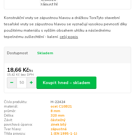
Konstrukční vruty se zápustnou hlavou a drážkou TorxTyto stavební
tesařské vruty se zápustnou hlavou se vyznačují vysokou pevností díky
použitému materiálu s vyšším obsahem uhlíku a následnému
tepelnému zušlechtění - kalení.
celý popis
Dostupnost
Skladem
18,66 Kč
/
ks
15,42 Kč
bez DPH
Koupit hned – skladem
Číslo produktu:
H-22424
materiál:
ocel C10B21
průměr:
8 mm
Délka:
320 mm
Závit:
částečný
povrchová úparva:
zinek bílý
Tvar hlavy:
zápustná
Třída provozu:
1 (EN 1995-1-1)