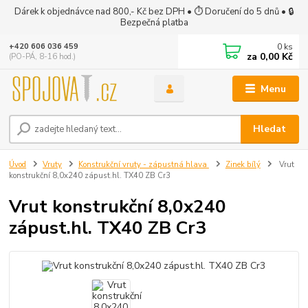
Dárek k objednávce nad 800,- Kč bez DPH • ⏱ Doručení do 5 dnů • 🔒
Bezpečná platba
0
ks
+420 606 036 459
za
0,00 Kč
(PO-PÁ, 8-16 hod.)
Menu
Hledat
Úvod
Vruty
Konstrukční vruty - zápustná hlava
Zinek bílý
Vrut
konstrukční 8,0x240 zápust.hl. TX40 ZB Cr3
Vrut konstrukční 8,0x240
zápust.hl. TX40 ZB Cr3