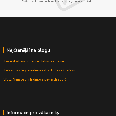
Můžete se kdykoli odhlásit. Zasíláme jednou za 14 dní.
Nejčtenější na blogu
Tesařské kování: neocenitelný pomocník
Terasové vruty: moderní základ pro vaši terasu
Vruty: Nenápadní hrdinové pevných spojů
Informace pro zákazníky