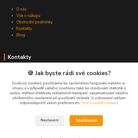
O nás
Vše o nákupu
Obchodní podmínky
Kontakty
Blog
Kontakty
Zákaznická podpora Spojovat.cz
🍪 Jak byste rádi své cookies?
+420 606 036 459
(PO-PÁ, 8-16 hod.)
Soubory cookies používáme ke správnému fungování našeho e-
shopu a v případě vašeho souhlasu také ke sledování statistik o
webu, měření efektivity reklamních kampaní, zapamatování vašeho
info@spojovat.cz
oblíbeného nastavení při používání stránek, či zobrazení reklam
odpovídajících vašim preferencím.
Více k využití cookies
Souhlasím
Nastavení
Všechna práva vyhrazena Spojovat.cz