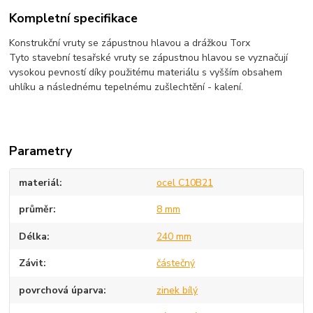
Kompletní specifikace
Konstrukční vruty se zápustnou hlavou a drážkou Torx
Tyto stavební tesařské vruty se zápustnou hlavou se vyznačují
vysokou pevností díky použitému materiálu s vyšším obsahem
uhlíku a následnému tepelnému zušlechtění - kalení.
Parametry
materiál
ocel C10B21
průměr
8 mm
Délka
240 mm
Závit
částečný
povrchová úparva
zinek bílý