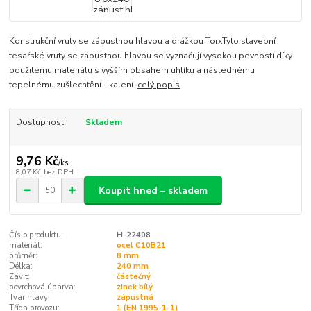
Konstrukční vruty se zápustnou hlavou a drážkou TorxTyto stavební
tesařské vruty se zápustnou hlavou se vyznačují vysokou pevností díky
použitému materiálu s vyšším obsahem uhlíku a následnému
tepelnému zušlechtění - kalení.
celý popis
Dostupnost
Skladem
9,76 Kč
/
ks
8,07 Kč
bez DPH
Koupit hned – skladem
Číslo produktu:
H-22408
materiál:
ocel C10B21
průměr:
8 mm
Délka:
240 mm
Závit:
částečný
povrchová úparva:
zinek bílý
Tvar hlavy:
zápustná
Třída provozu:
1 (EN 1995-1-1)