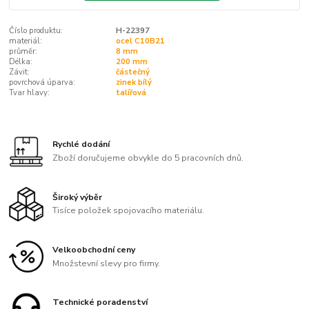
Číslo produktu:
H-22397
materiál:
ocel C10B21
průměr:
8 mm
Délka:
200 mm
Závit:
částečný
povrchová úparva:
zinek bílý
Tvar hlavy:
talířová
Rychlé dodání
Zboží doručujeme obvykle do 5 pracovních dnů.
Široký výběr
Tisíce položek spojovacího materiálu.
Velkoobchodní ceny
Množstevní slevy pro firmy.
Technické poradenství