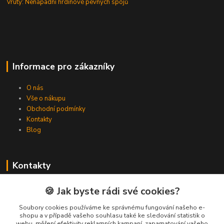
Vruty: Nenápadní hrdinové pevných spojů
Informace pro zákazníky
O nás
Vše o nákupu
Obchodní podmínky
Kontakty
Blog
Kontakty
Zákaznická podpora Spojovat.cz
🍪 Jak byste rádi své cookies?
+420 606 036 459
(PO-PÁ, 8-16 hod.)
Soubory cookies používáme ke správnému fungování našeho e-
shopu a v případě vašeho souhlasu také ke sledování statistik o
webu, měření efektivity reklamních kampaní, zapamatování vašeho