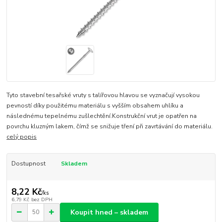
Tyto stavební tesařské vruty s talířovou hlavou se vyznačují vysokou
pevností díky použitému materiálu s vyšším obsahem uhlíku a
následnému tepelnému zušlechtění.Konstrukční vrut je opatřen na
povrchu kluzným lakem, čímž se snižuje tření při zavrtávání do materiálu.
celý popis
Dostupnost
Skladem
8,22 Kč
/
ks
6,79 Kč
bez DPH
Koupit hned – skladem