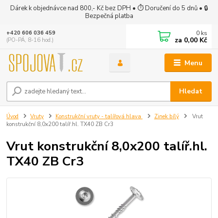
Dárek k objednávce nad 800,- Kč bez DPH • ⏱ Doručení do 5 dnů • 🔒
Bezpečná platba
0
ks
+420 606 036 459
za
0,00 Kč
(PO-PÁ, 8-16 hod.)
Menu
Hledat
Úvod
Vruty
Konstrukční vruty - talířová hlava
Zinek bílý
Vrut
konstrukční 8,0x200 talíř.hl. TX40 ZB Cr3
Vrut konstrukční 8,0x200 talíř.hl.
TX40 ZB Cr3