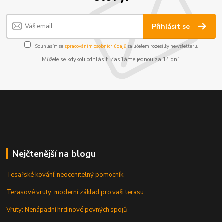
Přihlásit se
Souhlasím se
zpracováním osobních údajů
za účelem rozesílky newsletteru.
Můžete se kdykoli odhlásit. Zasíláme jednou za 14 dní.
Nejčtenější na blogu
Tesařské kování: neocenitelný pomocník
Terasové vruty: moderní základ pro vaši terasu
Vruty: Nenápadní hrdinové pevných spojů