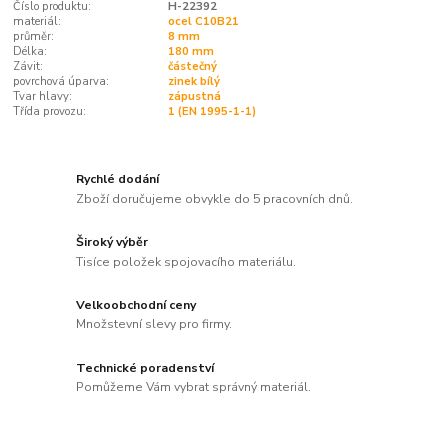
Číslo produktu:
H-22392
materiál:
ocel C10B21
průměr:
8 mm
Délka:
180 mm
Závit:
částečný
povrchová úparva:
zinek bílý
Tvar hlavy:
zápustná
Třída provozu:
1 (EN 1995-1-1)
Rychlé dodání
Zboží doručujeme obvykle do 5 pracovních dnů.
Široký výběr
Tisíce položek spojovacího materiálu.
Velkoobchodní ceny
Množstevní slevy pro firmy.
Technické poradenství
Pomůžeme Vám vybrat správný materiál.