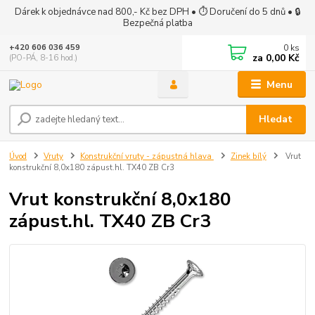
Dárek k objednávce nad 800,- Kč bez DPH • ⏱ Doručení do 5 dnů • 🔒
Bezpečná platba
0
ks
+420 606 036 459
za
0,00 Kč
(PO-PÁ, 8-16 hod.)
Menu
Hledat
Úvod
Vruty
Konstrukční vruty - zápustná hlava
Zinek bílý
Vrut
konstrukční 8,0x180 zápust.hl. TX40 ZB Cr3
Vrut konstrukční 8,0x180
zápust.hl. TX40 ZB Cr3