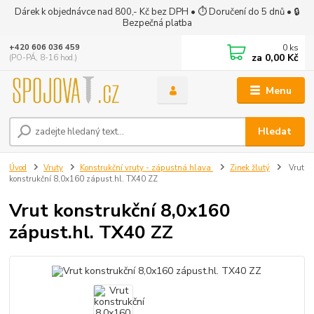
Dárek k objednávce nad 800,- Kč bez DPH • ⏱ Doručení do 5 dnů • 🔒
Bezpečná platba
0
ks
+420 606 036 459
za
0,00 Kč
(PO-PÁ, 8-16 hod.)
Menu
Hledat
Úvod
Vruty
Konstrukční vruty - zápustná hlava
Zinek žlutý
Vrut
konstrukční 8,0x160 zápust.hl. TX40 ZZ
Vrut konstrukční 8,0x160
zápust.hl. TX40 ZZ