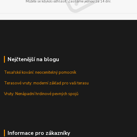
Můžete se kdykoli odhlásit. Zasíláme jednou za 14 dní.
Nejčtenější na blogu
Tesařské kování: neocenitelný pomocník
Terasové vruty: moderní základ pro vaši terasu
Vruty: Nenápadní hrdinové pevných spojů
Informace pro zákazníky