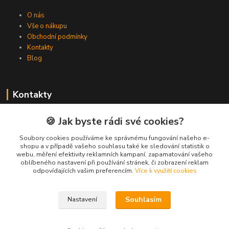
O nás
Vše o nákupu
Obchodní podmínky
Kontakty
Blog
Kontakty
Zákaznická podpora Spojovat.cz
🍪 Jak byste rádi své cookies?
+420 606 036 459
(PO-PÁ, 8-16 hod.)
Soubory cookies používáme ke správnému fungování našeho e-
shopu a v případě vašeho souhlasu také ke sledování statistik o
webu, měření efektivity reklamních kampaní, zapamatování vašeho
info@spojovat.cz
oblíbeného nastavení při používání stránek, či zobrazení reklam
odpovídajících vašim preferencím.
Více k využití cookies
Souhlasím
Nastavení
Všechna práva vyhrazena Spojovat.cz