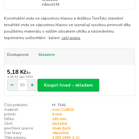
Konstrukční vruty se zápustnou hlavou a drážkou TorxTyto stavební
tesařské vruty se zápustnou hlavou se vyznačují vysokou pevností díky
použitému materiálu s vyšším obsahem uhlíku a následnému
tepelnému zušlechtění - kalení.
celý popis
Dostupnost
Skladem
5,18 Kč
/
ks
4,28 Kč
bez DPH
Koupit hned – skladem
Číslo produktu:
H- 7101
materiál:
ocel C10B21
průměr:
8 mm
Délka:
160 mm
Závit:
částečný
povrchová úparva:
zinek žlutý
Tvar hlavy:
zápustná
Třída provozu:
2 (EN 1995-1-1)