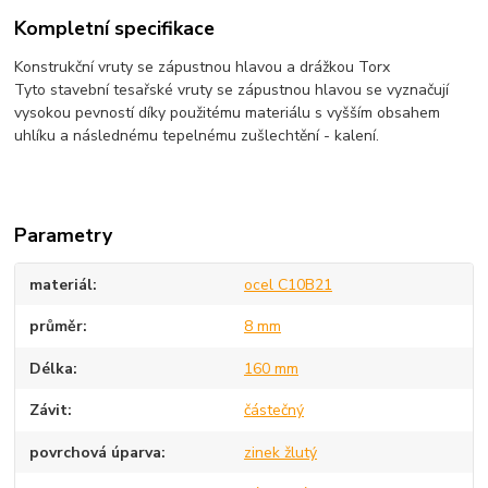
Kompletní specifikace
Konstrukční vruty se zápustnou hlavou a drážkou Torx
Tyto stavební tesařské vruty se zápustnou hlavou se vyznačují
vysokou pevností díky použitému materiálu s vyšším obsahem
uhlíku a následnému tepelnému zušlechtění - kalení.
Parametry
materiál
ocel C10B21
průměr
8 mm
Délka
160 mm
Závit
částečný
povrchová úparva
zinek žlutý