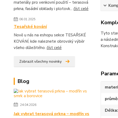
materiály pro venkovní použití – terasová
Kompl
prkna, fasádní obklady i plotovk...
číst celé
06.01.2025
Komple
Tesařské kování
Tyto stav
Nově u nás na eshopu sekce TESAŘSKÉ
a násled
KOVÁNÍ, kde naleznete obrovský výběr
Konstrukč
všeho důležitého.
číst celé
Zobrazit všechny novinky
Param
Blog
materi
průmě
24.04.2026
Délka
Jak vybrat terasová prkna – modřín vs