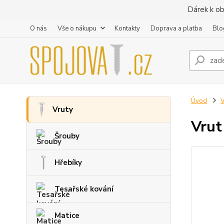
Dárek k ob
O nás
Vše o nákupu
Kontakty
Doprava a platba
Blo
Úvod
V
Vruty
Vrut
Šrouby
Hřebíky
Tesařské kování
Matice