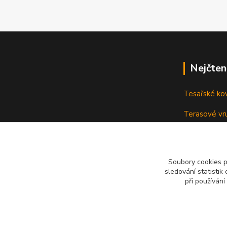
Nejčten
Tesařské ko
Terasové vru
terasu
Vruty: Nená
Soubory cookies 
sledování statisti
při používání