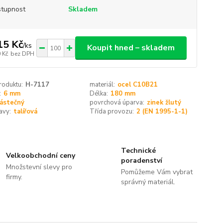
tupnost
Skladem
15 Kč
/
ks
Koupit hned – skladem
 Kč
bez DPH
roduktu:
H-7117
materiál:
ocel C10B21
:
6 mm
Délka:
180 mm
ástečný
povrchová úparva:
zinek žlutý
avy:
talířová
Třída provozu:
2 (EN 1995-1-1)
Technické
Velkoobchodní ceny
poradenství
Množstevní slevy pro
Pomůžeme Vám vybrat
firmy.
správný materiál.