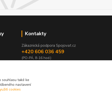
ky
Kontakty
Zákaznická podpora Spojovat.cz
+420 606 036 459
(PO-PÁ, 8-16 hod.)
info@spojovat.cz
 souhlasu také ke
blíbeného nastavení
yužití cookies