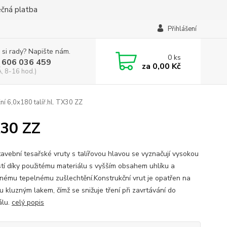
ečná platba
Přihlášení
 si rady? Napište nám.
0
ks
 606 036 459
za
0,00 Kč
, 8-16 hod.)
ní 6,0x180 talíř.hl. TX30 ZZ
X30 ZZ
tavební tesařské vruty s talířovou hlavou se vyznačují vysokou
tí díky použitému materiálu s vyšším obsahem uhlíku a
nému tepelnému zušlechtění.Konstrukční vrut je opatřen na
u kluzným lakem, čímž se snižuje tření při zavrtávání do
álu.
celý popis