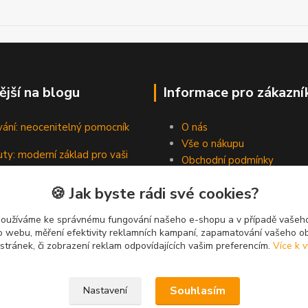
ější na blogu
Informace pro zákazní
vání: neocenitelný pomocník
O nás
Vše o nákupu
ty: moderní základ pro vaši
Obchodní podmínky
Kontakty
🍪 Jak byste rádi své cookies?
Blog
padní hrdinové pevných spojů
používáme ke správnému fungování našeho e-shopu a v případě vašeho
k o webu, měření efektivity reklamních kampaní, zapamatování vašeho o
 stránek, či zobrazení reklam odpovídajících vašim preferencím.
Více k v
Souhlasím
Nastavení