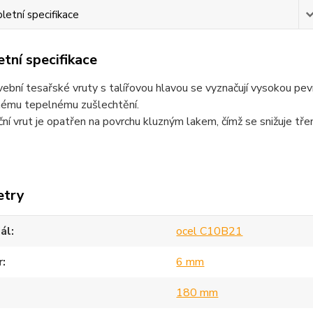
etní specifikace
tní specifikace
ební tesařské vruty s talířovou hlavou se vyznačují vysokou pe
nému tepelnému zušlechtění.
ní vrut je opatřen na povrchu kluzným lakem, čímž se snižuje třen
etry
ál
ocel C10B21
r
6 mm
180 mm