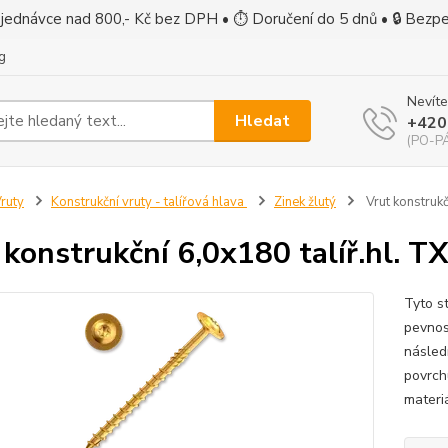
jednávce nad 800,- Kč bez DPH • ⏱ Doručení do 5 dnů • 🔒 Bezp
g
Nevíte
Hledat
+420
(PO-PÁ
ruty
Konstrukční vruty - talířová hlava
Zinek žlutý
Vrut konstrukč
 konstrukční 6,0x180 talíř.hl. T
Tyto s
pevnos
násled
povrch
materi