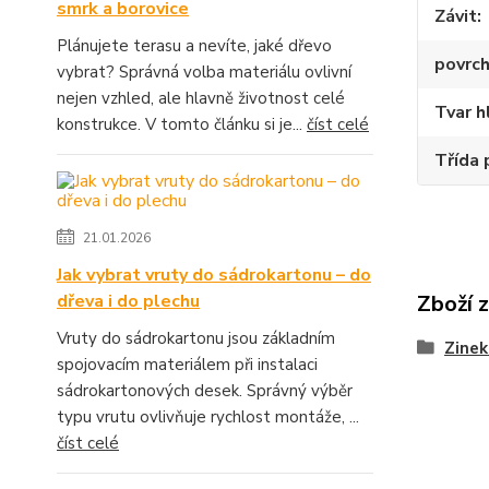
smrk a borovice
Závit
Plánujete terasu a nevíte, jaké dřevo
povrch
vybrat? Správná volba materiálu ovlivní
nejen vzhled, ale hlavně životnost celé
Tvar h
konstrukce. V tomto článku si je...
číst celé
Třída 
21.01.2026
Jak vybrat vruty do sádrokartonu – do
dřeva i do plechu
Zboží 
Vruty do sádrokartonu jsou základním
Zinek
spojovacím materiálem při instalaci
sádrokartonových desek. Správný výběr
typu vrutu ovlivňuje rychlost montáže, ...
číst celé