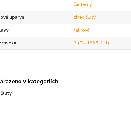
částečný
ová úparva
zinek žlutý
lavy
talířová
provozu
2 (EN 1995-1-1)
zařazeno v kategoriích
 žlutý