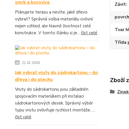
smrk a borovice
Závit
Plánujete terasu a nevíte, jaké dřevo
povrch
vybrat? Správná volba materiálu ovlivní
nejen vzhled, ale hlavně životnost celé
Tvar h
konstrukce. V tomto článku si je...
číst celé
Třída 
21.01.2026
Jak vybrat vruty do sádrokartonu – do
dřeva i do plechu
Zboží 
Vruty do sádrokartonu jsou základním
Zinek
spojovacím materiálem při instalaci
sádrokartonových desek. Správný výběr
typu vrutu ovlivňuje rychlost montáže, ...
číst celé