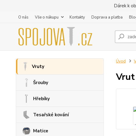
Dárek k ob
O nás
Vše o nákupu
Kontakty
Doprava a platba
Blo
Úvod
V
Vruty
Vrut
Šrouby
Hřebíky
Tesařské kování
Matice