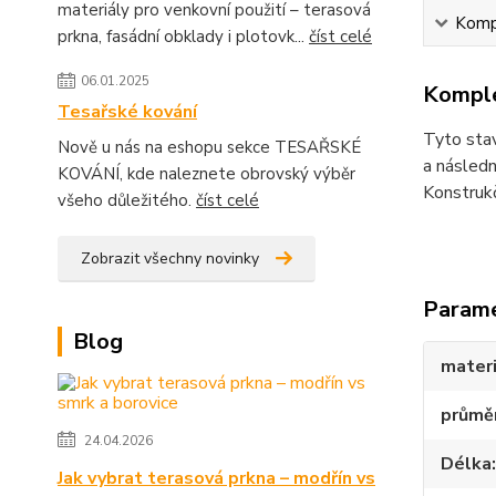
materiály pro venkovní použití – terasová
Kompl
prkna, fasádní obklady i plotovk...
číst celé
06.01.2025
Komple
Tesařské kování
Tyto stav
Nově u nás na eshopu sekce TESAŘSKÉ
a násled
KOVÁNÍ, kde naleznete obrovský výběr
Konstrukč
všeho důležitého.
číst celé
Zobrazit všechny novinky
Param
Blog
materi
průmě
24.04.2026
Délka
Jak vybrat terasová prkna – modřín vs