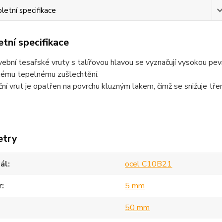
etní specifikace
tní specifikace
ební tesařské vruty s talířovou hlavou se vyznačují vysokou pe
nému tepelnému zušlechtění.
ní vrut je opatřen na povrchu kluzným lakem, čímž se snižuje třen
etry
ál
ocel C10B21
r
5 mm
50 mm