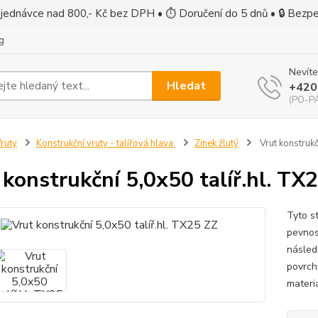
jednávce nad 800,- Kč bez DPH • ⏱ Doručení do 5 dnů • 🔒 Bezp
g
Nevíte
Hledat
+420
(PO-PÁ
ruty
Konstrukční vruty - talířová hlava
Zinek žlutý
Vrut konstrukč
 konstrukční 5,0x50 talíř.hl. TX
Tyto s
pevnos
násled
povrch
materi