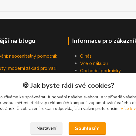
ější na blogu
Informace pro zákazní
vání: neocenitelný pomocník
O nás
Vše o nákupu
ty: moderní základ pro vaši
Obchodní podmínky
Kontakty
🍪 Jak byste rádi své cookies?
Blog
padní hrdinové pevných spojů
používáme ke správnému fungování našeho e-shopu a v případě vašeho
k o webu, měření efektivity reklamních kampaní, zapamatování vašeho o
 stránek, či zobrazení reklam odpovídajících vašim preferencím.
Více k v
Souhlasím
Nastavení