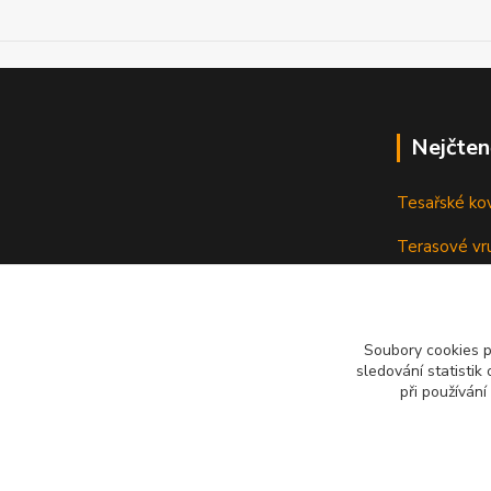
Nejčten
Tesařské ko
Terasové vru
terasu
Vruty: Nená
Soubory cookies 
sledování statisti
při používání