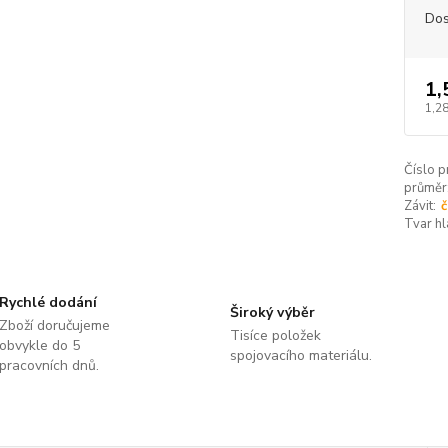
Dos
1,
1,28
Číslo p
průměr
Závit:
č
Tvar hl
Rychlé dodání
Široký výběr
Zboží doručujeme
Tisíce položek
obvykle do 5
spojovacího materiálu.
pracovních dnů.