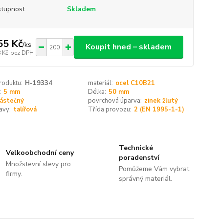
tupnost
Skladem
55 Kč
/
ks
Koupit hned – skladem
 Kč
bez DPH
roduktu:
H-19334
materiál:
ocel C10B21
:
5 mm
Délka:
50 mm
ástečný
povrchová úparva:
zinek žlutý
avy:
talířová
Třída provozu:
2 (EN 1995-1-1)
Technické
Velkoobchodní ceny
poradenství
Množstevní slevy pro
Pomůžeme Vám vybrat
firmy.
správný materiál.