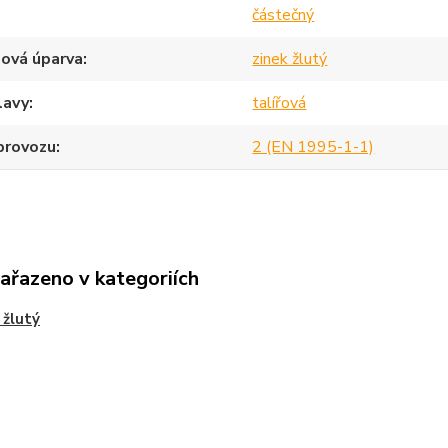
částečný
ová úparva
zinek žlutý
lavy
talířová
provozu
2 (EN 1995-1-1)
zařazeno v kategoriích
 žlutý