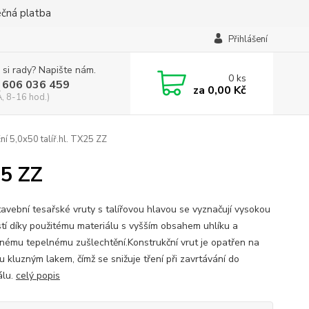
ečná platba
Přihlášení
 si rady? Napište nám.
0
ks
 606 036 459
za
0,00 Kč
, 8-16 hod.)
ní 5,0x50 talíř.hl. TX25 ZZ
25 ZZ
tavební tesařské vruty s talířovou hlavou se vyznačují vysokou
tí díky použitému materiálu s vyšším obsahem uhlíku a
nému tepelnému zušlechtění.Konstrukční vrut je opatřen na
u kluzným lakem, čímž se snižuje tření při zavrtávání do
álu.
celý popis