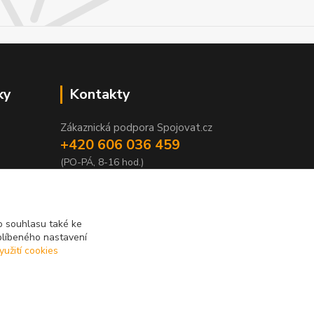
ky
Kontakty
Zákaznická podpora Spojovat.cz
+420 606 036 459
(PO-PÁ, 8-16 hod.)
info@spojovat.cz
 souhlasu také ke
blíbeného nastavení
yužití cookies