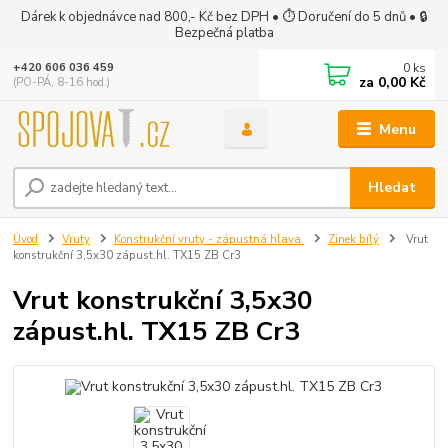
Dárek k objednávce nad 800,- Kč bez DPH • ⏱ Doručení do 5 dnů • 🔒
Bezpečná platba
0
ks
+420 606 036 459
za
0,00 Kč
(PO-PÁ, 8-16 hod.)
Menu
Hledat
Úvod
Vruty
Konstrukční vruty - zápustná hlava
Zinek bílý
Vrut
konstrukční 3,5x30 zápust.hl. TX15 ZB Cr3
Vrut konstrukční 3,5x30
zápust.hl. TX15 ZB Cr3