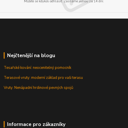
Můžete se kdykoli odhlásit. Zasíláme jednou za 14 dní.
Nejčtenější na blogu
Tesařské kování: neocenitelný pomocník
Terasové vruty: moderní základ pro vaši terasu
Vruty: Nenápadní hrdinové pevných spojů
Informace pro zákazníky