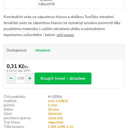
Konstrukční vruty se zápustnou hlavou a drážkou TorxTyto stavební
tesařské vruty se zápustnou hlavou se vyznačují vysokou pevností díky
použitému materiálu s vyšším obsahem uhlíku a následnému
tepelnému zušlechtění - kalení.
celý popis
Dostupnost
Skladem
0,31 Kč
/
ks
0,26 Kč
bez DPH
Koupit hned – skladem
Číslo produktu:
H-22314
materiál:
ocel C10B21
průměr:
3 mm
Délka:
35 mm
Závit:
částečný
povrchová úparva:
zinek bílý
Tvar hlavy:
zápustná
Třída provozu:
1 (EN 1995-1-1)