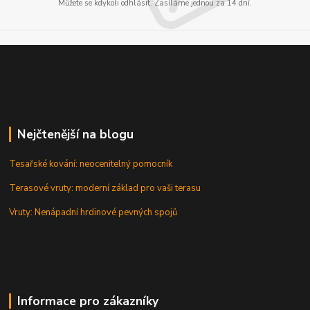
Můžete se kdykoli odhlásit. Zasíláme jednou za 14 dní.
Nejčtenější na blogu
Tesařské kování: neocenitelný pomocník
Terasové vruty: moderní základ pro vaši terasu
Vruty: Nenápadní hrdinové pevných spojů
Informace pro zákazníky