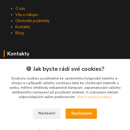
O nás
Vše o nákupu
Obchodní podmínky
Kontakty
Blog
Kontakty
Zákaznická podpora Spojovat.cz
🍪 Jak byste rádi své cookies?
+420 606 036 459
(PO-PÁ, 8-16 hod.)
Soubory cookies používáme ke správnému fungování našeho e-
shopu a v případě vašeho souhlasu také ke sledování statistik o
webu, měření efektivity reklamních kampaní, zapamatování vašeho
info@spojovat.cz
oblíbeného nastavení při používání stránek, či zobrazení reklam
odpovídajících vašim preferencím.
Více k využití cookies
Souhlasím
Nastavení
Všechna práva vyhrazena Spojovat.cz