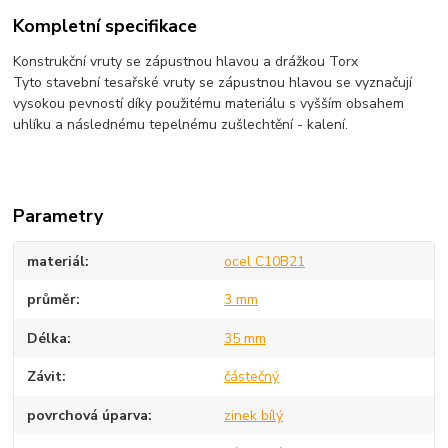
Kompletní specifikace
Konstrukční vruty se zápustnou hlavou a drážkou Torx
Tyto stavební tesařské vruty se zápustnou hlavou se vyznačují
vysokou pevností díky použitému materiálu s vyšším obsahem
uhlíku a následnému tepelnému zušlechtění - kalení.
Parametry
materiál
ocel C10B21
průměr
3 mm
Délka
35 mm
Závit
částečný
povrchová úparva
zinek bílý