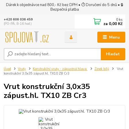
Dárek k objednávce nad 800,- Kč bez DPH • ⏱ Doručení do 5 dnů • 🔒
Bezpečná platba
0
ks
+420 606 036 459
za
0,00 Kč
(PO-PÁ, 8-16 hod.)
Menu
Hledat
Úvod
Vruty
Konstrukční vruty - zápustná hlava
Zinek bílý
Vrut
konstrukční 3,0x35 zápust.hl. TX10 ZB Cr3
Vrut konstrukční 3,0x35
zápust.hl. TX10 ZB Cr3